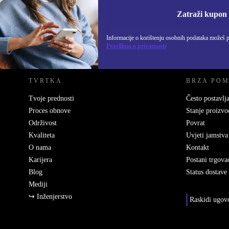
Informacije o korišten
Zatraži kupon
Informacije o korištenju osobnih podataka možeš 
REFURBED HRVATSKA - RETHINK NEW.
Pravilima o privatnosti
TVRTKA
BRZA PO
Tvoje prednosti
Često postavlja
Proces obnove
Stanje proizvo
Održivost
Povrat
Kvaliteta
Uvjeti jamstva
O nama
Kontakt
Karijera
Postani trgova
Blog
Status dostave
Mediji
↪ Inženjerstvo
Raskidi ugov