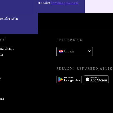
ju osobnih podataka možeš pronaći u našim
Pravilima privatnosti
.
pronaći u našim
MOĆ
REFURBED U
na pitanja
Croatia
da
PREUZMI REFURBED APLIK
c
ora