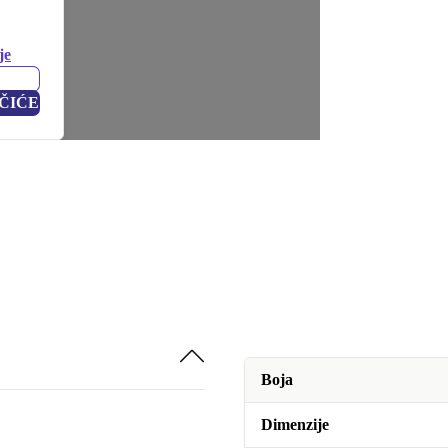
je
ČIĆE
Boja
Dimenzije