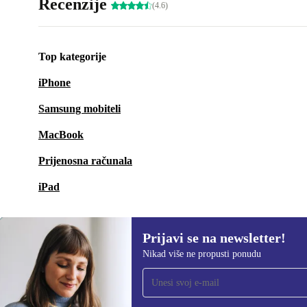
Recenzije
(4.6)
Top kategorije
iPhone
Samsung mobiteli
MacBook
Prijenosna računala
iPad
Prijavi se na newsletter!
Nikad više ne propusti ponudu
Prijavi se na newsletter!
Nikad više ne propusti ponudu.