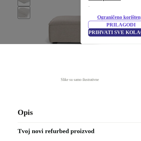
.
Ograničeno korišten
PRILAGODI
PRIHVATI SVE KOLA
Slike su samo ilustrativne
Opis
Tvoj novi refurbed proizvod