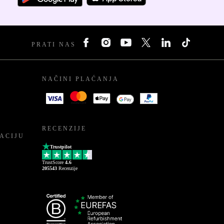
PRATI NAS
NAČINI PLAĆANJA
RECENZIJE
ACIJU
Trustpilot
TrustScore
4.6
205543
Recenzije