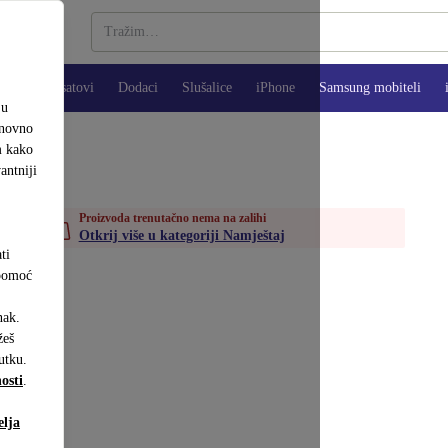
Pametni satovi
Dodaci
Slušalice
iPhone
Samsung mobiteli
ju
onovno
m kako
antniji
Proizvoda trenutačno nema na zalihi
Otkrij više u kategoriji Namještaj
ti
 pomoć
nak.
eš
utku.
osti
.
elja