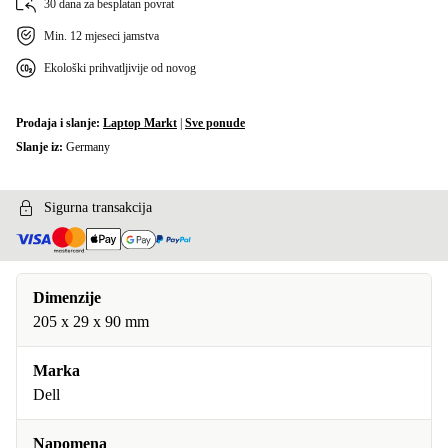
30 dana za besplatan povrat
Min. 12 mjeseci jamstva
Ekološki prihvatljivije od novog
Prodaja i slanje:
Laptop Markt
|
Sve ponude
Slanje iz:
Germany
Sigurna transakcija
Dimenzije
205 x 29 x 90 mm
Marka
Dell
Napomena