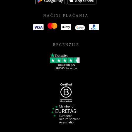
NAČINI PLAĆANJA
RECENZIJE
Trustpilot
TrustScore
4.6
205555
Recenzije