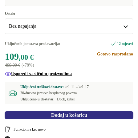
Ostalo
Bez napajanja
Bez napajanja
Uključenih jamstava prodavatelja:
12 mjeseci
109
Gotovo rasprodano
s 240W napajanjem
+30,99 €
,00 €
499,00 €
(-78%)
Usporedi sa sličnim proizvodima
Uključeni troškovi dostave:
kol. 11 –
kol. 17
30-dnevno jamstvo besplatnog povrata
Uključeno u dostavu:
Dock, kabel
Dodaj u košaricu
Funkcionira kao novo