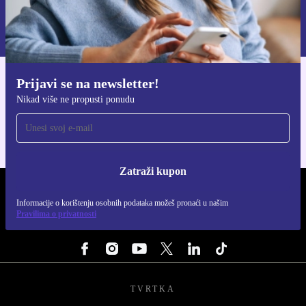
Informacije o korištenju osobnih podataka možeš pronaći u našim
Pravilima privatnosti
.
Prijavi se na newsletter!
Preuzmi refurbed aplikaciju
Nikad više ne propusti ponudu
Za iOS i Android
Zatraži kupon
REFURBED HRVATSKA - RETHINK NEW.
Informacije o korištenju osobnih podataka možeš pronaći u našim
Pravilima o privatnosti
PRATI NAS
TVRTKA