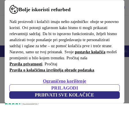
Preuzmi aplikaciju
Preuzmi
Bolje iskoristi refurbed
Koristi refurbed brzo i jednostavno
Naši proizvodi i kolačići imaju nešto zajedničko: oboje se ponovno
koristi. Ovi potonji uglavnom kako bismo ti mogli prikazati
relevantniji sadržaj. Da bi to ispravno funkcioniralo, željeli bismo
analizirati tvoje ponašanje pri pregledavanju te personalizirati
sadržaj i oglase za tebe – uz pomoć kolačića prve i treće strane.
Mobiteli
Prijenosna računala
Tableti
Pametni satovi
Dodaci
Sluša
Naravno, samo uz tvoj pristanak. Svoje
postavke kolačića
možeš
promijeniti u bilo kojem trenutku. Pročitaj naša
Početna stranica
Pravila privatnosti
Proizvodi
. Pročitaj
Dodatna oprema
Docking stanice
Pravila o kolačićima izvršitelja obrade podataka
.
Dell visokoučinkovita priključna
Ograničeno korištenje
stanica WD19DC
109
,00 €
PRILAGODI
499,00 €
bez strujnog adaptera
PRIHVATI SVE KOLAČIĆE
(2 recenzije)