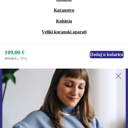
Kućanstvo
Kuhinja
Veliki kućanski aparati
109,00 €
Dodaj u košaricu
499,00 €
(-78%)
Prijavi se na newsletter!
Nikad više ne propusti ponudu.
Zatraži kupon