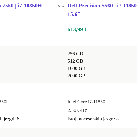
n 7550 | i7-10850H |
vs.
Dell Precision 5560 | i7-11850
15.6"
613,99 €
256 GB
512 GB
1000 GB
2000 GB
0850H
Intel Core i7-11850H
2.50 GHz
h jezgri: 6
Broj procesorskih jezgri: 8