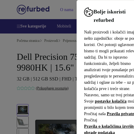
O nama
Pomoć
Bolje iskoristi
refurbed
Sve kategorije
Mobiteli
Prijenosna računala
Tableti
Naši proizvodi i kolačići ima
nešto zajedničko: oboje se p
Početna stranica
Proizvodi
Prijenosna računala
Dell prijenosna računala
koristi. Ovi potonji uglavno
bismo ti mogli prikazati relev
Dell Precision 7540 | i9-
sadržaj. Da bi to ispravno
funkcioniralo, željeli bismo
9980HK | 15.6"
analizirati tvoje ponašanje pri
pregledavanju te personalizira
32 GB | 512 GB SSD | FHD | T2000 | Win 11 Pro | crna | UK
sadržaj i oglase za tebe – uz
(Prikupljanje recenzija)
kolačića prve i treće strane.
Naravno, samo uz tvoj prista
Svoje
postavke kolačića
mož
promijeniti u bilo kojem tren
Pročitaj naša
Pravila privatn
Pročitaj
Pravila o kolačićima izvršit
obrade podataka