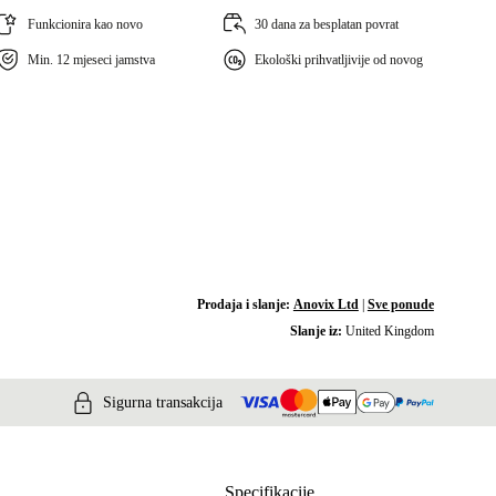
Funkcionira kao novo
30 dana za besplatan povrat
Min. 12 mjeseci jamstva
Ekološki prihvatljivije od novog
Prodaja i slanje:
Anovix Ltd
|
Sve ponude
Slanje iz:
United Kingdom
Sigurna transakcija
Specifikacije