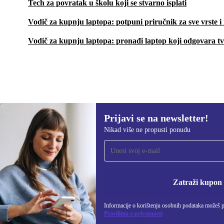
Tech za povratak u školu koji se stvarno isplati
Vodič za kupnju laptopa: potpuni priručnik za sve vrste 
Vodič za kupnju laptopa: pronađi laptop koji odgovara t
Prijavi se na newsletter!
1.005,42 €
2.349,00 €
(-57%)
Nikad više ne propusti ponudu
Prijavi se na newsletter!
Nikad više ne propusti ponudu.
Informacije o korišten
Zatraži kupon
Informacije o korištenju osobnih podataka možeš 
REFURBED HRVATSKA - RETHINK NEW.
Pravilima o privatnosti