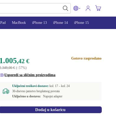
iPad
MacBook
iPhone 13
iPhone 14
iPhone 15
1.005
Gotovo rasprodano
,42 €
2.349,00 €
(-57%)
Usporedi sa sličnim proizvodima
Uključeni troškovi dostave:
kol. 17 –
kol. 24
30-dnevno jamstvo besplatnog povrata
Uključeno u dostavu:
Napojni adapter
Dodaj u košaricu