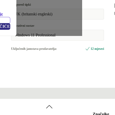
Raspored tipki
je
UK (britanski engleski)
Operativni sustav
ČIĆE
Windows 11 Professional
Uključenih jamstava prodavatelja:
12 mjeseci
Značajke