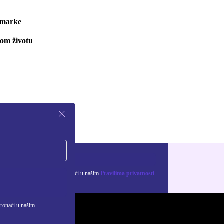
i marke
vom životu
Zatraži kupon
ju osobnih podataka možeš pronaći u našim
Pravilima privatnosti
.
pronaći u našim