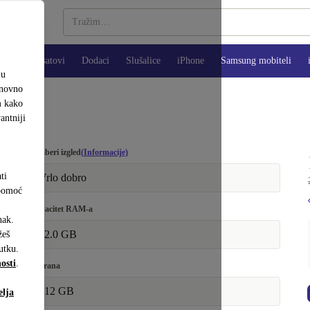
Pametni satovi
Dodaci
Slušalice
iPhone
Samsung mobiteli
ju
onovno
m kako
antniji
Odaberi izgled
(Informacije)
ti
Vrlo dobro
 pomoć
Kapacitet RAM-a
nak.
32.0 GB
eš
utku.
osti
.
Pohrana
512 GB
elja