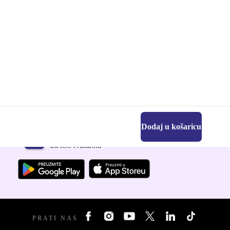
Dodaj u košaricu
Preuzmi refurbed aplikaciju
Za iOS i Android
PRATI NAS