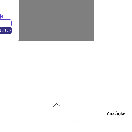
je
ČIĆE
Značajke