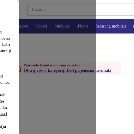
Pametni satovi
Dodaci
Slušalice
iPhone
Samsung mobiteli
ju
onovno
m kako
antniji
7
Proizvoda trenutačno nema na zalihi
Otkrij više u kategoriji Dell prijenosna računala
ti
 pomoć
nak.
eš
utku.
osti
.
elja