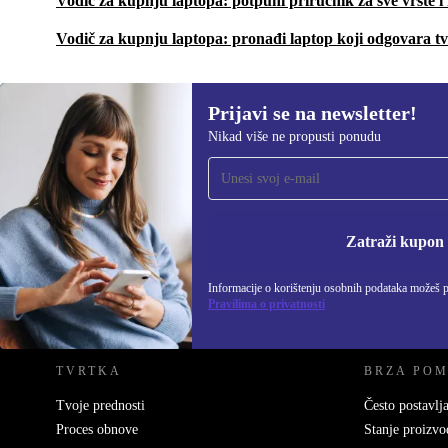
Vodič za kupnju laptopa: potpuni priručnik za sve vrste 
Vodič za kupnju laptopa: pronađi laptop koji odgovara t
Prijavi se na newsletter!
Nikad više ne propusti ponudu
Prijavi se na newsletter!
Nikad više ne propusti ponudu.
Informacije o korišten
Zatraži kupon
Informacije o korištenju osobnih podataka možeš 
REFURBED HRVATSKA - RETHINK NEW.
Pravilima o privatnosti
TVRTKA
BRZA PO
Tvoje prednosti
Često postavlja
Proces obnove
Stanje proizvo