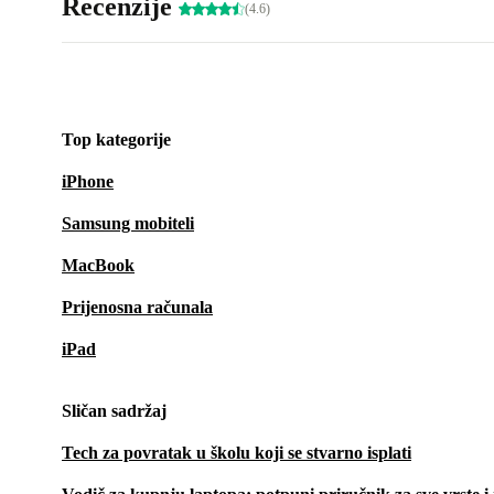
Recenzije
(4.6)
Top kategorije
iPhone
Samsung mobiteli
MacBook
Prijenosna računala
iPad
Sličan sadržaj
Tech za povratak u školu koji se stvarno isplati