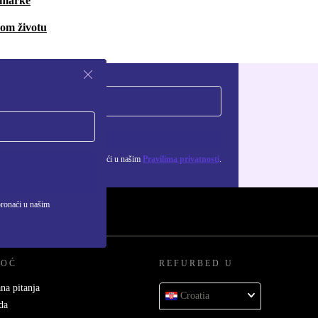
i marke
vom životu
Zatraži kupon
ju osobnih podataka možeš pronaći u našim
Pravilima privatnosti
.
pronaći u našim
MOĆ
REFURBED U
na pitanja
Croatia
da