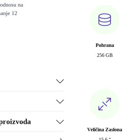
u odnosu na
manje 12
Pohrana
256 GB
 proizvoda
Veličina Zaslona
15.6 "