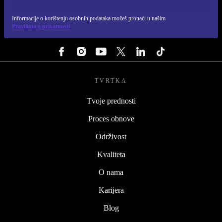
REFURBED HRVATSKA - RETHINK NEW.
Informacije o korištenju osobnih podataka možeš pronaći u našim
Pravilima o privatnosti
PRATI NAS
TVRTKA
Tvoje prednosti
Proces obnove
Održivost
Kvaliteta
O nama
Karijera
Blog