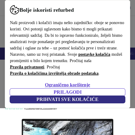
Preuzmi aplikaciju
Preuzmi
Bolje iskoristi refurbed
Koristi refurbed brzo i jednostavno
Naši proizvodi i kolačići imaju nešto zajedničko: oboje se ponovno
koristi. Ovi potonji uglavnom kako bismo ti mogli prikazati
relevantniji sadržaj. Da bi to ispravno funkcioniralo, željeli bismo
analizirati tvoje ponašanje pri pregledavanju te personalizirati
sadržaj i oglase za tebe – uz pomoć kolačića prve i treće strane.
Mobiteli
Prijenosna računala
Tableti
Pametni satovi
Dodaci
Sluša
Naravno, samo uz tvoj pristanak. Svoje
postavke kolačića
možeš
promijeniti u bilo kojem trenutku. Pročitaj naša
Početna stranica
Pravila privatnosti
Proizvodi
. Pročitaj
Prijenosna računala
Dell prijenosna računala
Pravila o kolačićima izvršitelja obrade podataka
.
Dell XPS 13 9380 | i5-8365U | 13.3"
Ograničeno korištenje
16 GB | 250 GB SSD | Podsvjetljenje tipkovnice | Win 11 Home |
PRILAGODI
DE
PRIHVATI SVE KOLAČIĆE
(Prikupljanje recenzija)