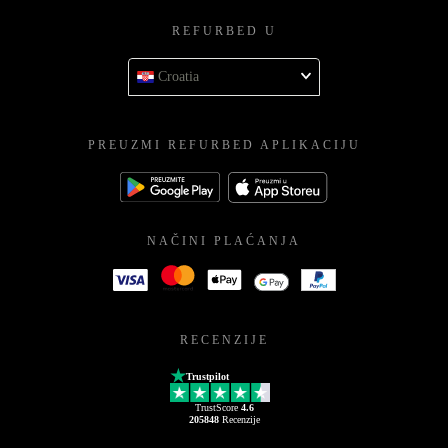
REFURBED U
Croatia
PREUZMI REFURBED APLIKACIJU
NAČINI PLAĆANJA
RECENZIJE
Trustpilot
TrustScore
4.6
205848
Recenzije