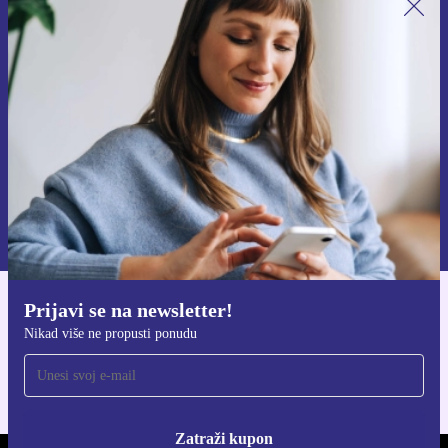
Prijavi se na newsletter!
Nikad više ne propusti ponudu.
Zatraži kupon
Informacije o korištenju osobnih podataka možeš pronaći u našim
Pravilima privatnosti
.
Prijavi se na newsletter!
Preuzmi refurbed aplikaciju
Nikad više ne propusti ponudu
Za iOS i Android
Zatraži kupon