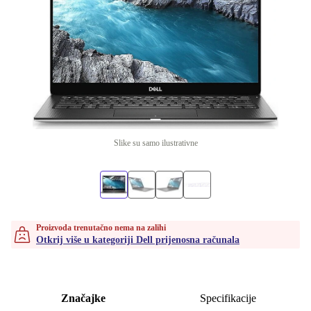
Slike su samo ilustrativne
Proizvoda trenutačno nema na zalihi
Otkrij više u kategoriji Dell prijenosna računala
Značajke
Specifikacije