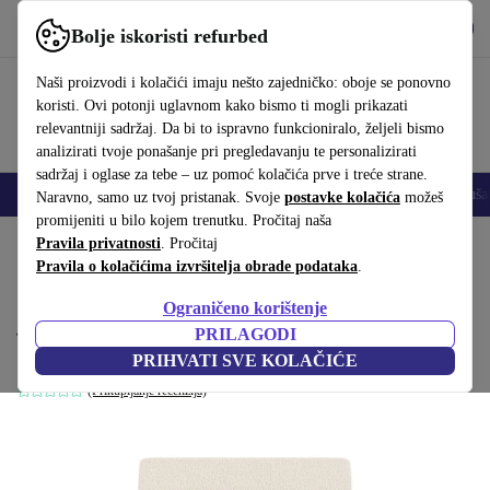
Preuzmi aplikaciju
Preuzmi
Bolje iskoristi refurbed
Koristi refurbed brzo i jednostavno
Naši proizvodi i kolačići imaju nešto zajedničko: oboje se ponovno
koristi. Ovi potonji uglavnom kako bismo ti mogli prikazati
relevantniji sadržaj. Da bi to ispravno funkcioniralo, željeli bismo
analizirati tvoje ponašanje pri pregledavanju te personalizirati
sadržaj i oglase za tebe – uz pomoć kolačića prve i treće strane.
Mobiteli
Prijenosna računala
Tableti
Pametni satovi
Dodaci
Sluša
Naravno, samo uz tvoj pristanak. Svoje
postavke kolačića
možeš
promijeniti u bilo kojem trenutku. Pročitaj naša
Početna stranica
Pravila privatnosti
Proizvodi
. Pročitaj
Kućanstvo
Namještaj
Pravila o kolačićima izvršitelja obrade podataka
.
Design-Award-Winning Paula
Ograničeno korištenje
jednosjedalo Modul Maya Cream
PRILAGODI
krema
PRIHVATI SVE KOLAČIĆE
(Prikupljanje recenzija)