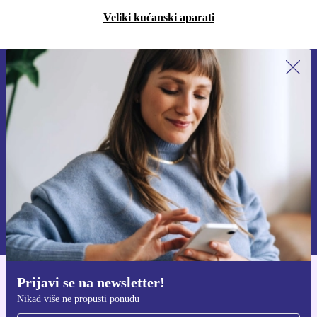
Veliki kućanski aparati
Prijavi se na newsletter!
Nikad više ne propusti ponudu.
Zatraži kupon
Informacije o korištenju osobnih podataka možeš pronaći u našim
Pravilima privatnosti
.
Prijavi se na newsletter!
Preuzmi refurbed aplikaciju
Nikad više ne propusti ponudu
Za iOS i Android