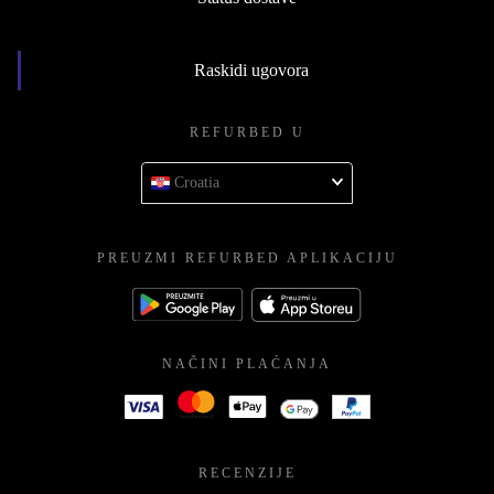
Raskidi ugovora
REFURBED U
Croatia
PREUZMI REFURBED APLIKACIJU
NAČINI PLAĆANJA
RECENZIJE