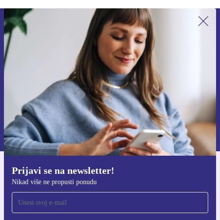
Prijavi se na newsletter!
Nikad više ne propusti ponudu.
Zatraži kupon
Informacije o korištenju osobnih podataka možeš pronaći u našim
Pravilima privatnosti
.
Prijavi se na newsletter!
Preuzmi refurbed aplikaciju
Nikad više ne propusti ponudu
Za iOS i Android