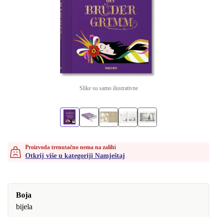
Slike su samo ilustrativne
Proizvoda trenutačno nema na zalihi
Otkrij više u kategoriji Namještaj
Boja
bijela