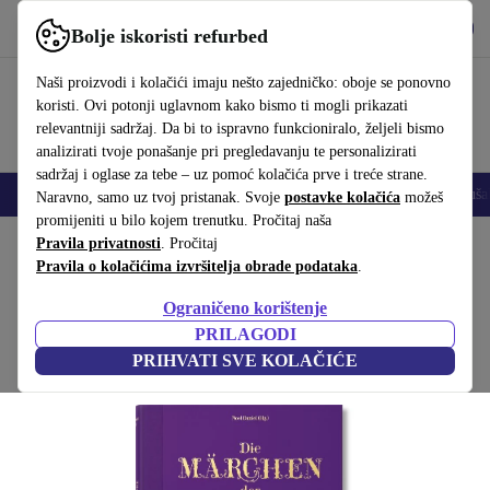
Preuzmi aplikaciju
Preuzmi
Bolje iskoristi refurbed
Koristi refurbed brzo i jednostavno
Naši proizvodi i kolačići imaju nešto zajedničko: oboje se ponovno
koristi. Ovi potonji uglavnom kako bismo ti mogli prikazati
relevantniji sadržaj. Da bi to ispravno funkcioniralo, željeli bismo
analizirati tvoje ponašanje pri pregledavanju te personalizirati
sadržaj i oglase za tebe – uz pomoć kolačića prve i treće strane.
Mobiteli
Prijenosna računala
Tableti
Pametni satovi
Dodaci
Sluša
Naravno, samo uz tvoj pristanak. Svoje
postavke kolačića
možeš
promijeniti u bilo kojem trenutku. Pročitaj naša
Početna stranica
Pravila privatnosti
Proizvodi
. Pročitaj
Kućanstvo
Namještaj
Pravila o kolačićima izvršitelja obrade podataka
.
Bajke braće Grimm
Ograničeno korištenje
Bijela
PRILAGODI
PRIHVATI SVE KOLAČIĆE
(Prikupljanje recenzija)