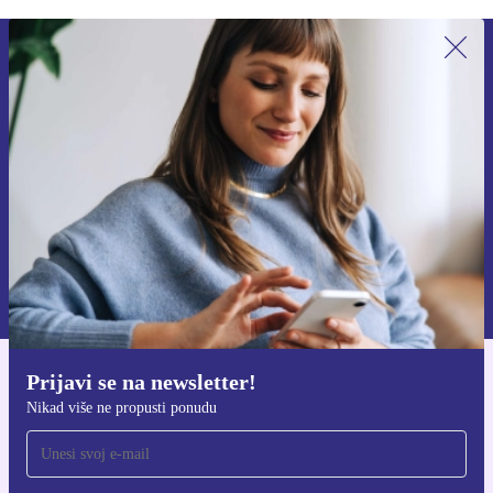
Prijavi se na newsletter!
Nikad više ne propusti ponudu.
Zatraži kupon
Informacije o korištenju osobnih podataka možeš pronaći u našim
Pravilima privatnosti
.
Prijavi se na newsletter!
Preuzmi refurbed aplikaciju
Nikad više ne propusti ponudu
Za iOS i Android