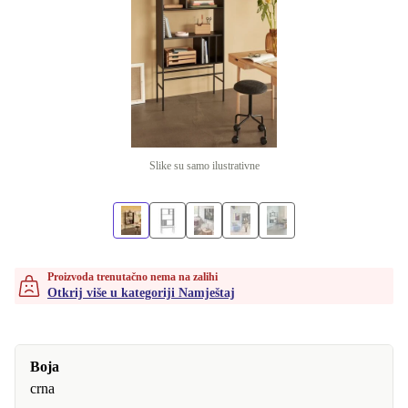
Slike su samo ilustrativne
Proizvoda trenutačno nema na zalihi
Otkrij više u kategoriji Namještaj
Boja
crna