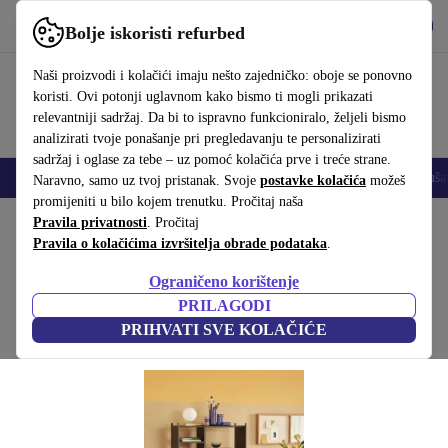
Preuzmi aplikaciju
Preuzmi
Bolje iskoristi refurbed
Koristi refurbed brzo i jednostavno
Naši proizvodi i kolačići imaju nešto zajedničko: oboje se ponovno
koristi. Ovi potonji uglavnom kako bismo ti mogli prikazati
relevantniji sadržaj. Da bi to ispravno funkcioniralo, željeli bismo
analizirati tvoje ponašanje pri pregledavanju te personalizirati
sadržaj i oglase za tebe – uz pomoć kolačića prve i treće strane.
Mobiteli
Prijenosna računala
Tableti
Pametni satovi
Dodaci
Sluša
Naravno, samo uz tvoj pristanak. Svoje
postavke kolačića
možeš
promijeniti u bilo kojem trenutku. Pročitaj naša
Početna stranica
Pravila privatnosti
Proizvodi
. Pročitaj
Kućanstvo
Namještaj
Pravila o kolačićima izvršitelja obrade podataka
.
Divide polica crn
Ograničeno korištenje
Crna
PRILAGODI
PRIHVATI SVE KOLAČIĆE
(Prikupljanje recenzija)