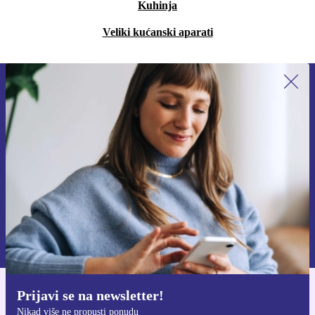
Kuhinja
Veliki kućanski aparati
Prijavi se na newsletter!
Nikad više ne propusti ponudu.
Zatraži kupon
Informacije o korištenju osobnih podataka možeš pronaći u našim
Pravilima privatnosti
.
Prijavi se na newsletter!
Preuzmi refurbed aplikaciju
Nikad više ne propusti ponudu
Za iOS i Android