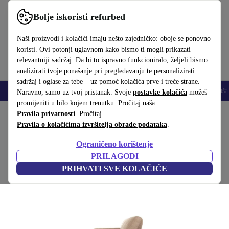
Preuzmi aplikaciju
Preuzmi
Bolje iskoristi refurbed
Koristi refurbed brzo i jednostavno
Naši proizvodi i kolačići imaju nešto zajedničko: oboje se ponovno
koristi. Ovi potonji uglavnom kako bismo ti mogli prikazati
relevantniji sadržaj. Da bi to ispravno funkcioniralo, željeli bismo
analizirati tvoje ponašanje pri pregledavanju te personalizirati
sadržaj i oglase za tebe – uz pomoć kolačića prve i treće strane.
Mobiteli
Prijenosna računala
Tableti
Pametni satovi
Dodaci
Sluša
Naravno, samo uz tvoj pristanak. Svoje
postavke kolačića
možeš
promijeniti u bilo kojem trenutku. Pročitaj naša
Početna stranica
Pravila privatnosti
Proizvodi
. Pročitaj
Kućanstvo
Namještaj
Pravila o kolačićima izvršitelja obrade podataka
.
Douglas sofa 3-sjedalo Aulla Caramel
Ograničeno korištenje
Smeđa
PRILAGODI
PRIHVATI SVE KOLAČIĆE
(Prikupljanje recenzija)