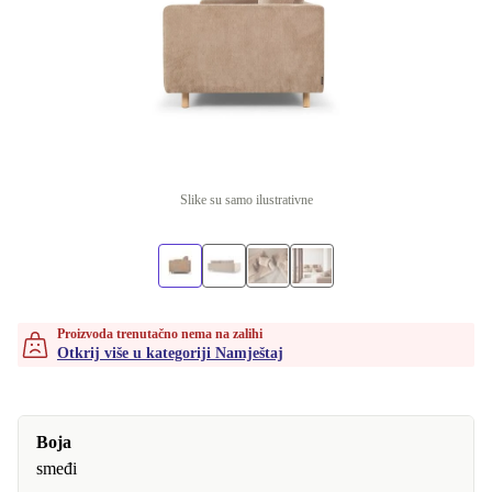
Slike su samo ilustrativne
Proizvoda trenutačno nema na zalihi
Otkrij više u kategoriji Namještaj
Boja
smeđi