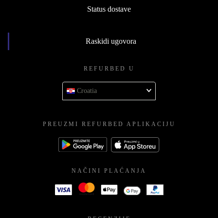
Status dostave
Raskidi ugovora
REFURBED U
Croatia
PREUZMI REFURBED APLIKACIJU
NAČINI PLAĆANJA