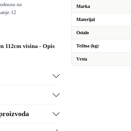
u odnosu na
Marka
manje 12
Materijal
Ostalo
m 112cm visina - Opis
Težina (kg)
Vrsta
 proizvoda