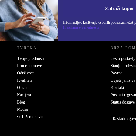
Informacije o korišten
Zatraži kupon
Informacije o korištenju osobnih podataka možeš 
REFURBED HRVATSKA - RETHINK NEW.
Pravilima o privatnosti
TVRTKA
BRZA PO
Tvoje prednosti
Često postavlja
Proces obnove
Stanje proizvo
Održivost
Povrat
Kvaliteta
Uvjeti jamstva
O nama
Kontakt
Karijera
Postani trgova
Blog
Status dostave
Mediji
↪ Inženjerstvo
Raskidi ugov