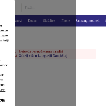
Pametni satovi
Dodaci
Slušalice
iPhone
Samsung mobiteli
ju
onovno
m kako
antniji
j
Proizvoda trenutačno nema na zalihi
Otkrij više u kategoriji Namještaj
ti
 pomoć
nak.
eš
utku.
osti
.
elja