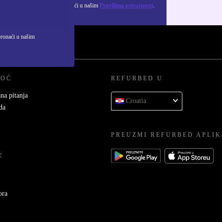
ju osobnih podataka možeš pronaći u našim
Pravilima privatnosti
.
pronaći u našim
MOĆ
REFURBED U
na pitanja
Croatia
da
PREUZMI REFURBED APLIK
c
ora