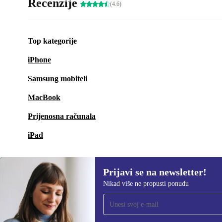
Recenzije
(4.6)
Top kategorije
iPhone
Samsung mobiteli
MacBook
Prijenosna računala
iPad
Prijavi se na newsletter!
Nikad više ne propusti ponudu
Prijavi se na newsletter!
Nikad više ne propusti ponudu.