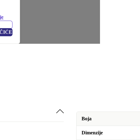
je
ČIĆE
Boja
Dimenzije