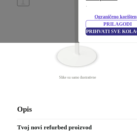
.
Ograničeno korišten
PRILAGODI
PRIHVATI SVE KOLA
Slike su samo ilustrativne
Opis
Tvoj novi refurbed proizvod