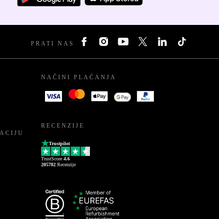
PRATI NAS
NAČINI PLAĆANJA
RECENZIJE
ACIJU
Trustpilot
TrustScore
4.6
205782
Recenzije