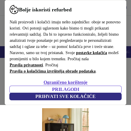
Preuzmi aplikaciju
Preuzmi
Bolje iskoristi refurbed
Koristi refurbed brzo i jednostavno
Naši proizvodi i kolačići imaju nešto zajedničko: oboje se ponovno
koristi. Ovi potonji uglavnom kako bismo ti mogli prikazati
relevantniji sadržaj. Da bi to ispravno funkcioniralo, željeli bismo
analizirati tvoje ponašanje pri pregledavanju te personalizirati
sadržaj i oglase za tebe – uz pomoć kolačića prve i treće strane.
Mobiteli
Prijenosna računala
Tableti
Pametni satovi
Dodaci
Sluša
Naravno, samo uz tvoj pristanak. Svoje
postavke kolačića
možeš
promijeniti u bilo kojem trenutku. Pročitaj naša
Početna stranica
Pravila privatnosti
Proizvodi
. Pročitaj
Kućanstvo
Namještaj
Pravila o kolačićima izvršitelja obrade podataka
.
Edge ormar Dobbelt crn
Ograničeno korištenje
Crna
PRILAGODI
PRIHVATI SVE KOLAČIĆE
(Prikupljanje recenzija)