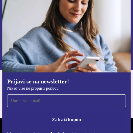
Nikad više ne propusti ponudu.
Zatraži kupon
Informacije o korištenju osobnih podataka možeš pronaći u našim
Pravilima privatnosti
.
Prijavi se na newsletter!
Preuzmi refurbed aplikaciju
Nikad više ne propusti ponudu
Za iOS i Android
Zatraži kupon
REFURBED HRVATSKA - RETHINK NEW.