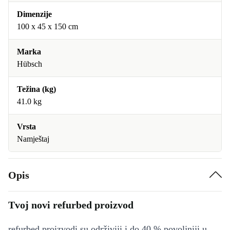
Dimenzije
100 x 45 x 150 cm
Marka
Hübsch
Težina (kg)
41.0 kg
Vrsta
Namještaj
Opis
Tvoj novi refurbed proizvod
refurbed proizvodi su održiviji i do 40 % povoljniji u