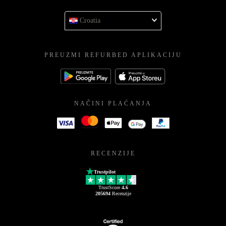
Croatia
PREUZMI REFURBED APLIKACIJU
NAČINI PLAĆANJA
RECENZIJE
Trustpilot
TrustScore
4.6
205694
Recenzije