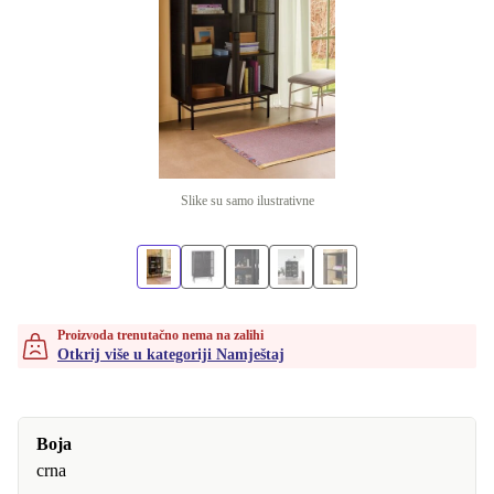
Slike su samo ilustrativne
Proizvoda trenutačno nema na zalihi
Otkrij više u kategoriji Namještaj
Boja
crna