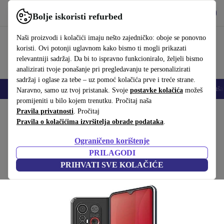
Preuzmi aplikaciju
Preuzmi
Bolje iskoristi refurbed
Koristi refurbed brzo i jednostavno
Naši proizvodi i kolačići imaju nešto zajedničko: oboje se ponovno
koristi. Ovi potonji uglavnom kako bismo ti mogli prikazati
relevantniji sadržaj. Da bi to ispravno funkcioniralo, željeli bismo
analizirati tvoje ponašanje pri pregledavanju te personalizirati
sadržaj i oglase za tebe – uz pomoć kolačića prve i treće strane.
Mobiteli
Prijenosna računala
Tableti
Pametni satovi
Dodaci
Sluša
Naravno, samo uz tvoj pristanak. Svoje
postavke kolačića
možeš
promijeniti u bilo kojem trenutku. Pročitaj naša
Početna stranica
Pravila privatnosti
Proizvodi
. Pročitaj
Mobiteli i pametni telefoni
Emporia mobiteli
Pravila o kolačićima izvršitelja obrade podataka
.
Emporia Smart 6
Ograničeno korištenje
233
,99 €
crna
PRILAGODI
369,00 €
PRIHVATI SVE KOLAČIĆE
(Prikupljanje recenzija)