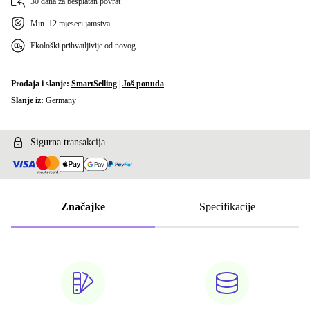
30 dana za besplatan povrat
Min. 12 mjeseci jamstva
Ekološki prihvatljivije od novog
Prodaja i slanje:
SmartSelling
|
Još ponuda
Slanje iz:
Germany
Sigurna transakcija
Značajke
Specifikacije