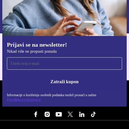
Zatraži kupon
Informacije o korištenju osobnih podataka možeš pronaći u našim
Pravilima privatnosti
.
Prijavi se na newsletter!
Preuzmi refurbed aplikaciju
Nikad više ne propusti ponudu
Za iOS i Android
Zatraži kupon
REFURBED HRVATSKA - RETHINK NEW.
Informacije o korištenju osobnih podataka možeš pronaći u našim
Pravilima o privatnosti
PRATI NAS