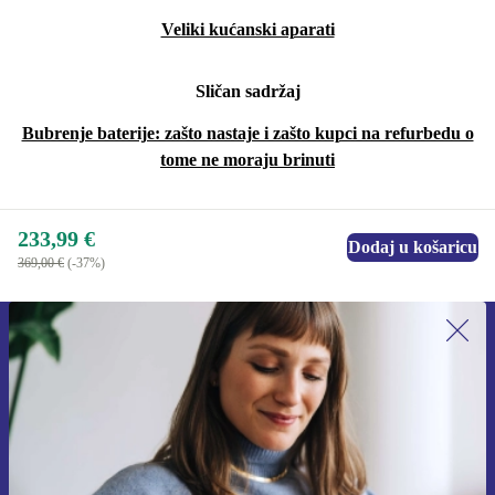
Veliki kućanski aparati
Sličan sadržaj
Bubrenje baterije: zašto nastaje i zašto kupci na refurbedu o
tome ne moraju brinuti
233,99 €
Dodaj u košaricu
369,00 €
(-37%)
Prijavi se na newsletter!
Nikad više ne propusti ponudu.