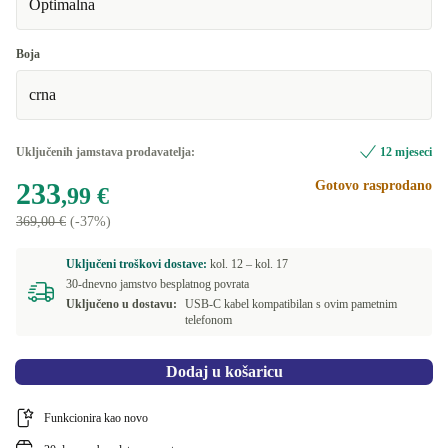
Optimalna
Boja
crna
Uključenih jamstava prodavatelja:
12 mjeseci
233
Gotovo rasprodano
,99 €
369,00 €
(-37%)
Uključeni troškovi dostave:
kol. 12 –
kol. 17
30-dnevno jamstvo besplatnog povrata
Uključeno u dostavu:
USB-C kabel kompatibilan s ovim pametnim
telefonom
Dodaj u košaricu
Funkcionira kao novo