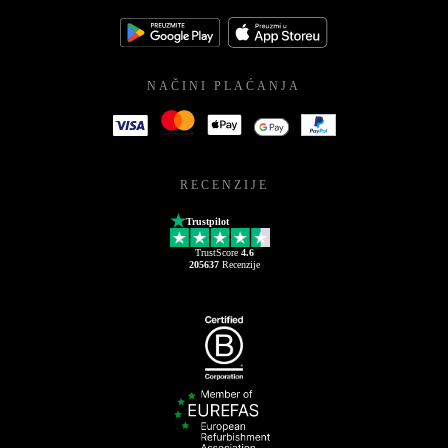
NAČINI PLAĆANJA
RECENZIJE
Trustpilot
TrustScore
4.6
205637
Recenzije