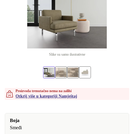
Slike su samo ilustrativne
Proizvoda trenutačno nema na zalihi
Otkrij više u kategoriji Namještaj
Boja
Smeđi