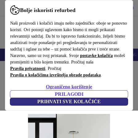
Preuzmi aplikaciju
Preuzmi
Bolje iskoristi refurbed
Koristi refurbed brzo i jednostavno
Naši proizvodi i kolačići imaju nešto zajedničko: oboje se ponovno
koristi. Ovi potonji uglavnom kako bismo ti mogli prikazati
relevantniji sadržaj. Da bi to ispravno funkcioniralo, željeli bismo
analizirati tvoje ponašanje pri pregledavanju te personalizirati
sadržaj i oglase za tebe – uz pomoć kolačića prve i treće strane.
Mobiteli
Prijenosna računala
Tableti
Pametni satovi
Dodaci
Sluša
Naravno, samo uz tvoj pristanak. Svoje
postavke kolačića
možeš
promijeniti u bilo kojem trenutku. Pročitaj naša
Početna stranica
Pravila privatnosti
Proizvodi
. Pročitaj
Kućanstvo
Namještaj
Pravila o kolačićima izvršitelja obrade podataka
.
Ernest fotelja Moonlight Lark
Ograničeno korištenje
Smeđa
PRILAGODI
PRIHVATI SVE KOLAČIĆE
(Prikupljanje recenzija)