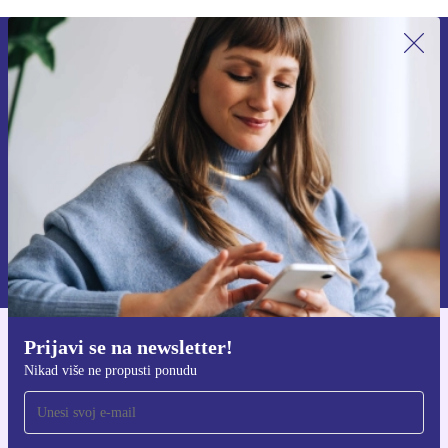
Prijavi se na newsletter!
Nikad više ne propusti ponudu.
Zatraži kupon
Informacije o korištenju osobnih podataka možeš pronaći u našim
Pravilima privatnosti
.
Prijavi se na newsletter!
Preuzmi refurbed aplikaciju
Nikad više ne propusti ponudu
Za iOS i Android