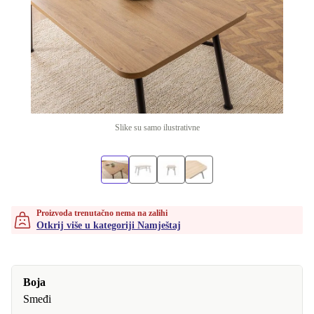
Slike su samo ilustrativne
Proizvoda trenutačno nema na zalihi
Otkrij više u kategoriji Namještaj
Boja
Smeđi