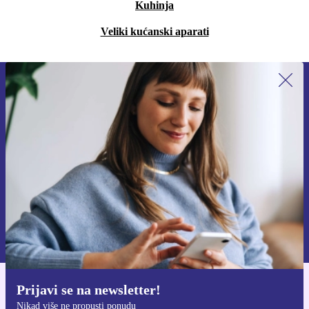
Kuhinja
Veliki kućanski aparati
Prijavi se na newsletter!
Nikad više ne propusti ponudu.
Zatraži kupon
Informacije o korištenju osobnih podataka možeš pronaći u našim
Pravilima privatnosti
.
Prijavi se na newsletter!
Preuzmi refurbed aplikaciju
Nikad više ne propusti ponudu
Za iOS i Android