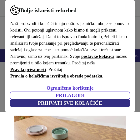
Preuzmi aplikaciju
Preuzmi
Bolje iskoristi refurbed
Koristi refurbed brzo i jednostavno
Naši proizvodi i kolačići imaju nešto zajedničko: oboje se ponovno
koristi. Ovi potonji uglavnom kako bismo ti mogli prikazati
relevantniji sadržaj. Da bi to ispravno funkcioniralo, željeli bismo
analizirati tvoje ponašanje pri pregledavanju te personalizirati
sadržaj i oglase za tebe – uz pomoć kolačića prve i treće strane.
Mobiteli
Prijenosna računala
Tableti
Pametni satovi
Dodaci
Sluša
Naravno, samo uz tvoj pristanak. Svoje
postavke kolačića
možeš
promijeniti u bilo kojem trenutku. Pročitaj naša
Početna stranica
Pravila privatnosti
Proizvodi
. Pročitaj
Kućanstvo
Namještaj
Pravila o kolačićima izvršitelja obrade podataka
.
blagovaonski stol 160cm
Ograničeno korištenje
Smeđa
PRILAGODI
PRIHVATI SVE KOLAČIĆE
(Prikupljanje recenzija)