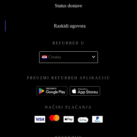
Status dostave
Raskidi ugovora
REFURBED U
Croatia
PREUZMI REFURBED APLIKACIJU
NAČINI PLAĆANJA