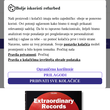
Preuzmi aplikaciju
Preuzmi
Bolje iskoristi refurbed
Koristi refurbed brzo i jednostavno
Naši proizvodi i kolačići imaju nešto zajedničko: oboje se ponovno
koristi. Ovi potonji uglavnom kako bismo ti mogli prikazati
relevantniji sadržaj. Da bi to ispravno funkcioniralo, željeli bismo
analizirati tvoje ponašanje pri pregledavanju te personalizirati
sadržaj i oglase za tebe – uz pomoć kolačića prve i treće strane.
Mobiteli
Prijenosna računala
Tableti
Pametni satovi
Dodaci
Sluša
Naravno, samo uz tvoj pristanak. Svoje
postavke kolačića
možeš
promijeniti u bilo kojem trenutku. Pročitaj naša
Početna stranica
Pravila privatnosti
Proizvodi
. Pročitaj
Kućanstvo
Namještaj
Pravila o kolačićima izvršitelja obrade podataka
.
Extraordinary Records
Ograničeno korištenje
Bijela
PRILAGODI
PRIHVATI SVE KOLAČIĆE
(Prikupljanje recenzija)