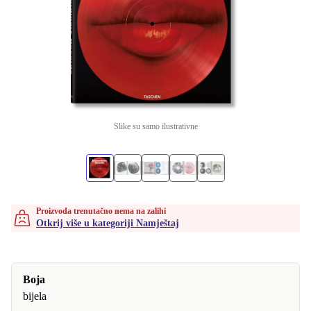
Slike su samo ilustrativne
Proizvoda trenutačno nema na zalihi
Otkrij više u kategoriji Namještaj
Boja
bijela