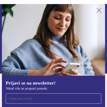
Prijavi se na newsletter!
Nikad više ne propusti ponudu.
Zatraži kupon
Informacije o korištenju osobnih podataka možeš pronaći u našim
Pravilima privatnosti
.
Prijavi se na newsletter!
Preuzmi refurbed aplikaciju
Nikad više ne propusti ponudu
Za iOS i Android