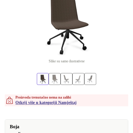
Slike su samo ilustrativne
Proizvoda trenutačno nema na zalihi
Otkrij više u kategoriji Namještaj
Boja