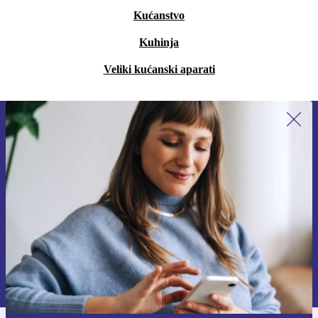
Kućanstvo
Kuhinja
Veliki kućanski aparati
Prijavi se na newsletter!
Nikad više ne propusti ponudu.
Zatraži kupon
Informacije o korištenju osobnih podataka možeš pronaći u našim
Pravilima privatnosti
.