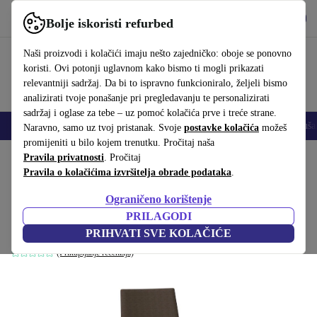
Preuzmi aplikaciju
Preuzmi
Bolje iskoristi refurbed
Koristi refurbed brzo i jednostavno
Naši proizvodi i kolačići imaju nešto zajedničko: oboje se ponovno
koristi. Ovi potonji uglavnom kako bismo ti mogli prikazati
relevantniji sadržaj. Da bi to ispravno funkcioniralo, željeli bismo
analizirati tvoje ponašanje pri pregledavanju te personalizirati
sadržaj i oglase za tebe – uz pomoć kolačića prve i treće strane.
Mobiteli
Prijenosna računala
Tableti
Pametni satovi
Dodaci
Sluša
Naravno, samo uz tvoj pristanak. Svoje
postavke kolačića
možeš
promijeniti u bilo kojem trenutku. Pročitaj naša
Početna stranica
Pravila privatnosti
Proizvodi
. Pročitaj
Kućanstvo
Namještaj
Pravila o kolačićima izvršitelja obrade podataka
.
Flex Executive SI1864 Uredska stolica
Ograničeno korištenje
smeđa
PRILAGODI
Smeđa
PRIHVATI SVE KOLAČIĆE
(Prikupljanje recenzija)