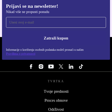
Prijavi se na newsletter!
Preuzmi refurbed aplikaciju
Nikad više ne propusti ponudu
Za iOS i Android
Zatraži kupon
REFURBED HRVATSKA - RETHINK NEW.
Informacije o korištenju osobnih podataka možeš pronaći u našim
Pravilima o privatnosti
PRATI NAS
TVRTKA
Tvoje prednosti
Proces obnove
Održivost