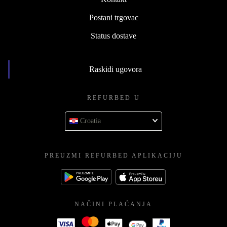
Postani trgovac
Status dostave
Raskidi ugovora
REFURBED U
Croatia
PREUZMI REFURBED APLIKACIJU
NAČINI PLAĆANJA