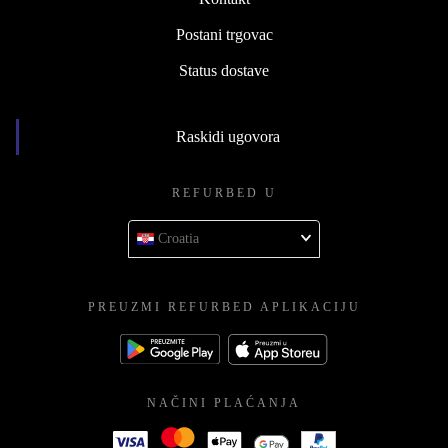
Postani trgovac
Status dostave
Raskidi ugovora
REFURBED U
Croatia
PREUZMI REFURBED APLIKACIJU
NAČINI PLAĆANJA