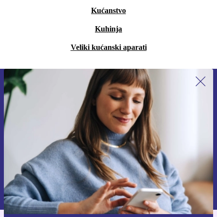
Kućanstvo
Kuhinja
Veliki kućanski aparati
Prijavi se na newsletter!
Nikad više ne propusti ponudu.
Zatraži kupon
Informacije o korištenju osobnih podataka možeš pronaći u našim
Pravilima privatnosti
.