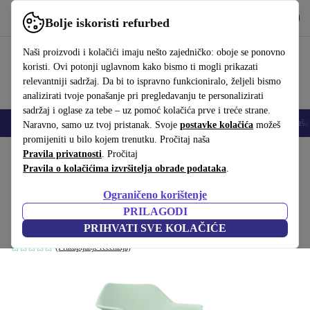
Preuzmi aplikaciju
Preuzmi
Bolje iskoristi refurbed
Koristi refurbed brzo i jednostavno
Naši proizvodi i kolačići imaju nešto zajedničko: oboje se ponovno
koristi. Ovi potonji uglavnom kako bismo ti mogli prikazati
relevantniji sadržaj. Da bi to ispravno funkcioniralo, željeli bismo
analizirati tvoje ponašanje pri pregledavanju te personalizirati
sadržaj i oglase za tebe – uz pomoć kolačića prve i treće strane.
Mobiteli
Prijenosna računala
Tableti
Pametni satovi
Dodaci
Sluša
Naravno, samo uz tvoj pristanak. Svoje
postavke kolačića
možeš
promijeniti u bilo kojem trenutku. Pročitaj naša
Početna stranica
Pravila privatnosti
Proizvodi
. Pročitaj
Kućanstvo
Namještaj
Pravila o kolačićima izvršitelja obrade podataka
.
Gala SO0723 Swivel naslonjač zeleno
Ograničeno korištenje
Step 68118
PRILAGODI
Zelena
PRIHVATI SVE KOLAČIĆE
(Prikupljanje recenzija)