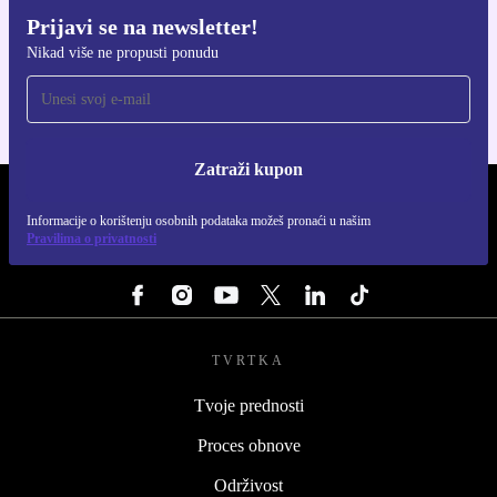
Prijavi se na newsletter!
Preuzmi refurbed aplikaciju
Nikad više ne propusti ponudu
Za iOS i Android
Zatraži kupon
REFURBED HRVATSKA - RETHINK NEW.
Informacije o korištenju osobnih podataka možeš pronaći u našim
Pravilima o privatnosti
PRATI NAS
TVRTKA
Tvoje prednosti
Proces obnove
Održivost