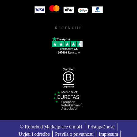
RECENZIJE
Trustpilot
TrustScore
4.6
205610
Recenzije
© Refurbed Marketplace GmbH
Pristupačnosti
Uvjeti i odredbe
Pravila o privatnosti
Impresum