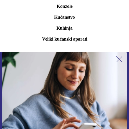
Konzole
Kućanstvo
Kuhinja
Veliki kućanski aparati
Prijavi se na newsletter!
Nikad više ne propusti ponudu.
Zatraži kupon
Informacije o korištenju osobnih podataka možeš pronaći u našim
Pravilima privatnosti
.