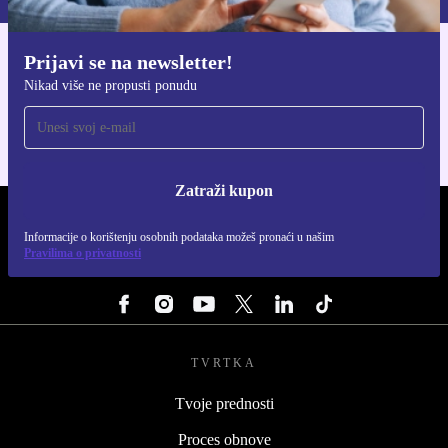
Prijavi se na newsletter!
Preuzmi refurbed aplikaciju
Nikad više ne propusti ponudu
Za iOS i Android
Zatraži kupon
REFURBED HRVATSKA - RETHINK NEW.
Informacije o korištenju osobnih podataka možeš pronaći u našim
Pravilima o privatnosti
PRATI NAS
TVRTKA
Tvoje prednosti
Proces obnove