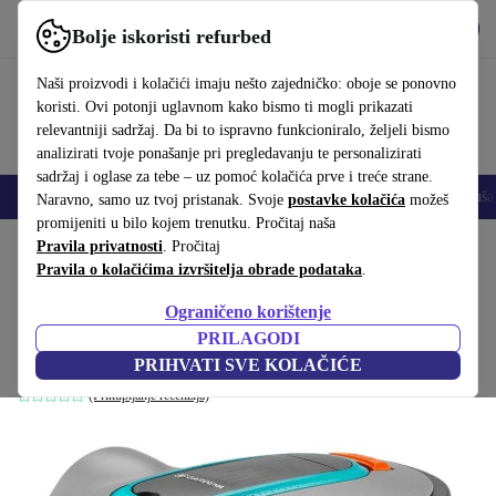
Preuzmi aplikaciju
Preuzmi
Bolje iskoristi refurbed
Koristi refurbed brzo i jednostavno
Naši proizvodi i kolačići imaju nešto zajedničko: oboje se ponovno
koristi. Ovi potonji uglavnom kako bismo ti mogli prikazati
relevantniji sadržaj. Da bi to ispravno funkcioniralo, željeli bismo
analizirati tvoje ponašanje pri pregledavanju te personalizirati
sadržaj i oglase za tebe – uz pomoć kolačića prve i treće strane.
Mobiteli
Prijenosna računala
Tableti
Pametni satovi
Dodaci
Sluša
Naravno, samo uz tvoj pristanak. Svoje
postavke kolačića
možeš
promijeniti u bilo kojem trenutku. Pročitaj naša
Početna stranica
Pravila privatnosti
Proizvodi
. Pročitaj
Vrt
Kosilice
Pravila o kolačićima izvršitelja obrade podataka
.
Gardena SILENO life 1.000 m² robotska
Ograničeno korištenje
kosilica
PRILAGODI
sivo
PRIHVATI SVE KOLAČIĆE
(Prikupljanje recenzija)