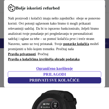
Preuzmi aplikaciju
Preuzmi
Bolje iskoristi refurbed
Koristi refurbed brzo i jednostavno
Naši proizvodi i kolačići imaju nešto zajedničko: oboje se ponovno
koristi. Ovi potonji uglavnom kako bismo ti mogli prikazati
relevantniji sadržaj. Da bi to ispravno funkcioniralo, željeli bismo
analizirati tvoje ponašanje pri pregledavanju te personalizirati
sadržaj i oglase za tebe – uz pomoć kolačića prve i treće strane.
Mobiteli
Prijenosna računala
Tableti
Pametni satovi
Dodaci
Sluša
Naravno, samo uz tvoj pristanak. Svoje
postavke kolačića
možeš
promijeniti u bilo kojem trenutku. Pročitaj naša
Početna stranica
Pravila privatnosti
Proizvodi
. Pročitaj
Pametni satovi
Pravila o kolačićima izvršitelja obrade podataka
.
Garmin Instinct 2 Solar Tactical (2022)
Ograničeno korištenje
crna
PRILAGODI
PRIHVATI SVE KOLAČIĆE
(Prikupljanje recenzija)