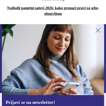
Najbolji pametni satovi 2026: kako pronaći pravi za sebe,
obnovljeno
Prijavi se na newsletter!
Nikad više ne propusti ponudu.
Zatraži kupon
Informacije o korištenju osobnih podataka možeš pronaći u našim
Pravilima privatnosti
.
Prijavi se na newsletter!
Preuzmi refurbed aplikaciju