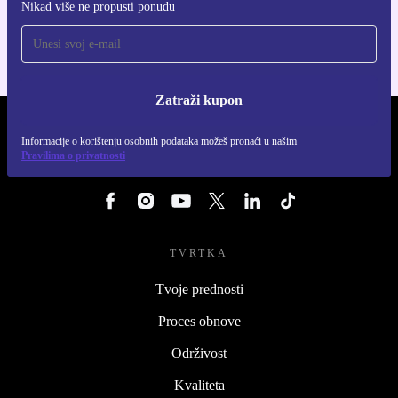
Nikad više ne propusti ponudu
Za iOS i Android
Zatraži kupon
REFURBED HRVATSKA - RETHINK NEW.
Informacije o korištenju osobnih podataka možeš pronaći u našim
Pravilima o privatnosti
PRATI NAS
TVRTKA
Tvoje prednosti
Proces obnove
Održivost
Kvaliteta