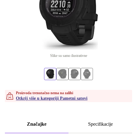
Slike su samo ilustrativne
Proizvoda trenutačno nema na zalihi
Otkrij više u kategoriji Pametni satovi
Značajke
Specifikacije