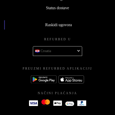
Status dostave
Raskidi ugovora
REFURBED U
Croatia
PREUZMI REFURBED APLIKACIJU
NAČINI PLAĆANJA