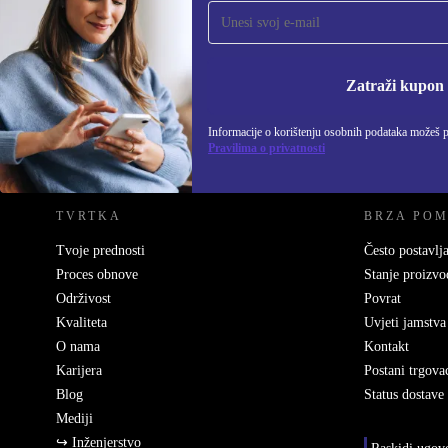
Prijavi se na newsletter!
Nikad više ne propusti ponudu.
Informacije o korišten
Zatraži kupon
Informacije o korištenju osobnih podataka možeš 
REFURBED HRVATSKA - RETHINK NEW.
Pravilima o privatnosti
TVRTKA
BRZA PO
Tvoje prednosti
Često postavlja
Proces obnove
Stanje proizvo
Održivost
Povrat
Kvaliteta
Uvjeti jamstva
O nama
Kontakt
Karijera
Postani trgova
Blog
Status dostave
Mediji
↪ Inženjerstvo