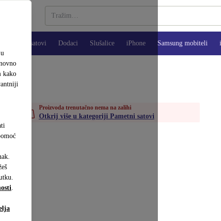
Pametni satovi
Dodaci
Slušalice
iPhone
Samsung mobiteli
ju
onovno
m kako
antniji
Proizvoda trenutačno nema na zalihi
Otkrij više u kategoriji Pametni satovi
ti
 pomoć
nak.
eš
utku.
osti
.
elja