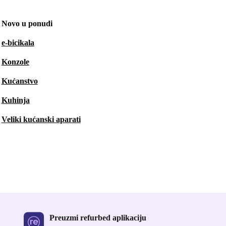
Novo u ponudi
e-bicikala
Konzole
Kućanstvo
Kuhinja
Veliki kućanski aparati
Preuzmi refurbed aplikaciju