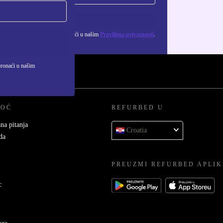
Zatraži kupon
ju osobnih podataka možeš pronaći u našim
Pravilima privatnosti
.
pronaći u našim
MOĆ
REFURBED U
na pitanja
Croatia
da
PREUZMI REFURBED APLIK
c