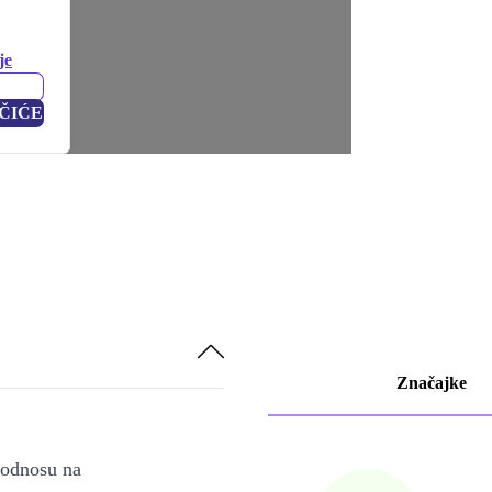
je
ČIĆE
Značajke
u odnosu na