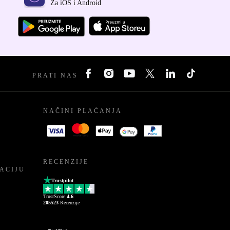
Za iOS i Android
PRATI NAS
NAČINI PLAĆANJA
RECENZIJE
ACIJU
Trustpilot
TrustScore
4.6
205523
Recenzije