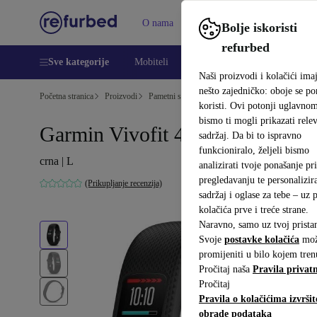
O nama
Pomoć
Bolje iskoristi
refurbed
Sve kategorije
Mobiteli
Prijenosna računala
Tableti
Naši proizvodi i kolačići ima
nešto zajedničko: oboje se p
Početna stranica
Proizvodi
Pametni satovi
koristi. Ovi potonji uglavno
bismo ti mogli prikazati relev
Garmin Vivofit 4 (2017)
sadržaj. Da bi to ispravno
funkcioniralo, željeli bismo
crna | L
analizirati tvoje ponašanje pri
pregledavanju te personalizira
(Prikupljanje recenzija)
sadržaj i oglase za tebe – uz
kolačića prve i treće strane.
Naravno, samo uz tvoj prista
Svoje
postavke kolačića
mož
promijeniti u bilo kojem tren
Pročitaj naša
Pravila privatn
Pročitaj
Pravila o kolačićima izvršit
obrade podataka