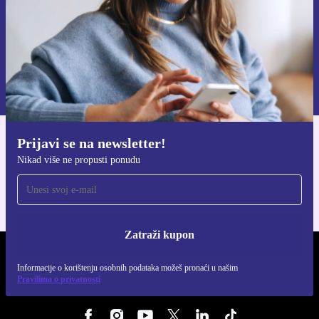
Zatraži kupon
Informacije o korištenju osobnih podataka možeš pronaći u našim
Pravilima privatnosti
.
Prijavi se na newsletter!
Preuzmi refurbed aplikaciju
Nikad više ne propusti ponudu
Za iOS i Android
Zatraži kupon
REFURBED HRVATSKA - RETHINK NEW.
Informacije o korištenju osobnih podataka možeš pronaći u našim
Pravilima o privatnosti
PRATI NAS