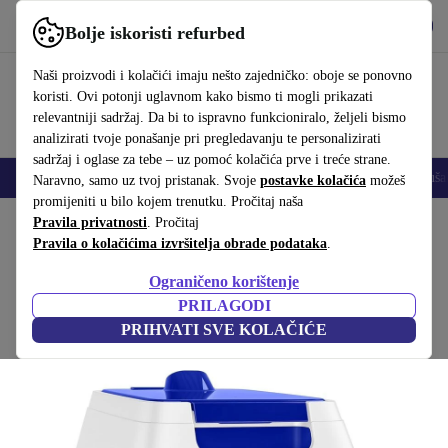
Preuzmi aplikaciju
Preuzmi
Bolje iskoristi refurbed
Koristi refurbed brzo i jednostavno
Naši proizvodi i kolačići imaju nešto zajedničko: oboje se ponovno
koristi. Ovi potonji uglavnom kako bismo ti mogli prikazati
relevantniji sadržaj. Da bi to ispravno funkcioniralo, željeli bismo
analizirati tvoje ponašanje pri pregledavanju te personalizirati
sadržaj i oglase za tebe – uz pomoć kolačića prve i treće strane.
Mobiteli
Prijenosna računala
Tableti
Pametni satovi
Dodaci
Sluša
Naravno, samo uz tvoj pristanak. Svoje
postavke kolačića
možeš
promijeniti u bilo kojem trenutku. Pročitaj naša
Početna stranica
Pravila privatnosti
Proizvodi
. Pročitaj
Vrt
Bazen i dodatak za bazen
Pravila o kolačićima izvršitelja obrade podataka
.
GRE ER230 Robot za bazen
Ograničeno korištenje
bijela/plava
PRILAGODI
PRIHVATI SVE KOLAČIĆE
(Prikupljanje recenzija)