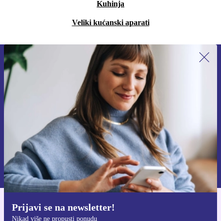
Kuhinja
Veliki kućanski aparati
Prijavi se na newsletter!
Nikad više ne propusti ponudu.
Zatraži kupon
Informacije o korištenju osobnih podataka možeš pronaći u našim
Pravilima privatnosti
.
Prijavi se na newsletter!
Preuzmi refurbed aplikaciju
Nikad više ne propusti ponudu
Za iOS i Android