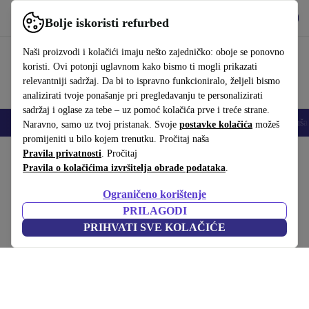
Preuzmi aplikaciju
Preuzmi
Bolje iskoristi refurbed
Koristi refurbed brzo i jednostavno
Naši proizvodi i kolačići imaju nešto zajedničko: oboje se ponovno
koristi. Ovi potonji uglavnom kako bismo ti mogli prikazati
relevantniji sadržaj. Da bi to ispravno funkcioniralo, željeli bismo
analizirati tvoje ponašanje pri pregledavanju te personalizirati
sadržaj i oglase za tebe – uz pomoć kolačića prve i treće strane.
Mobiteli
Prijenosna računala
Tableti
Pametni satovi
Dodaci
Sluša
Naravno, samo uz tvoj pristanak. Svoje
postavke kolačića
možeš
promijeniti u bilo kojem trenutku. Pročitaj naša
Početna stranica
Pravila privatnosti
Proizvodi
. Pročitaj
Kućanstvo
Namještaj
Pravila o kolačićima izvršitelja obrade podataka
.
Greta sofa 3-sjedalo Free Dune
Ograničeno korištenje
Smeđa
PRILAGODI
PRIHVATI SVE KOLAČIĆE
(Prikupljanje recenzija)