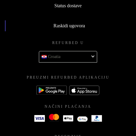
Status dostave
Raskidi ugovora
REFURBED U
Croatia
PREUZMI REFURBED APLIKACIJU
NAČINI PLAĆANJA