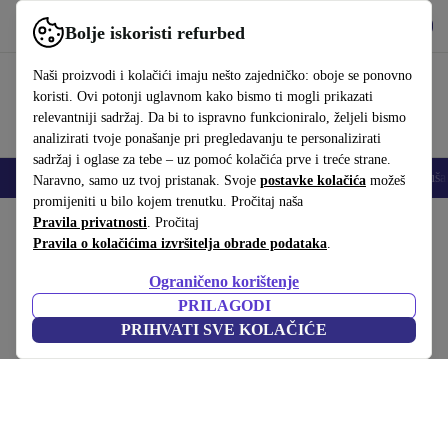
Preuzmi aplikaciju
Preuzmi
Bolje iskoristi refurbed
Koristi refurbed brzo i jednostavno
Naši proizvodi i kolačići imaju nešto zajedničko: oboje se ponovno
koristi. Ovi potonji uglavnom kako bismo ti mogli prikazati
relevantniji sadržaj. Da bi to ispravno funkcioniralo, željeli bismo
analizirati tvoje ponašanje pri pregledavanju te personalizirati
sadržaj i oglase za tebe – uz pomoć kolačića prve i treće strane.
Mobiteli
Prijenosna računala
Tableti
Pametni satovi
Dodaci
Sluša
Naravno, samo uz tvoj pristanak. Svoje
postavke kolačića
možeš
promijeniti u bilo kojem trenutku. Pročitaj naša
Početna stranica
Pravila privatnosti
Proizvodi
. Pročitaj
Kućanstvo
Namještaj
Pravila o kolačićima izvršitelja obrade podataka
.
Hadley Tagesbett lijevo Fabio Stone
Ograničeno korištenje
Siva
PRILAGODI
PRIHVATI SVE KOLAČIĆE
(Prikupljanje recenzija)