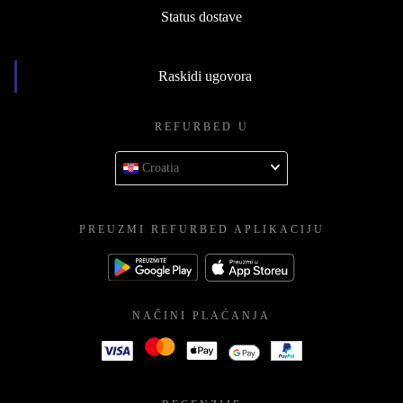
Status dostave
Raskidi ugovora
REFURBED U
Croatia
PREUZMI REFURBED APLIKACIJU
NAČINI PLAĆANJA