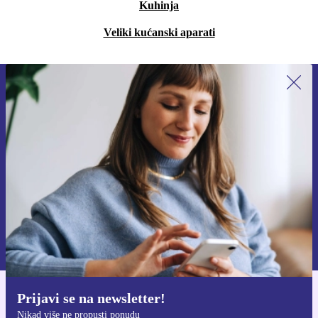
Kuhinja
Veliki kućanski aparati
Prijavi se na newsletter!
Nikad više ne propusti ponudu.
Zatraži kupon
Informacije o korištenju osobnih podataka možeš pronaći u našim
Pravilima privatnosti
.
Prijavi se na newsletter!
Preuzmi refurbed aplikaciju
Nikad više ne propusti ponudu
Za iOS i Android