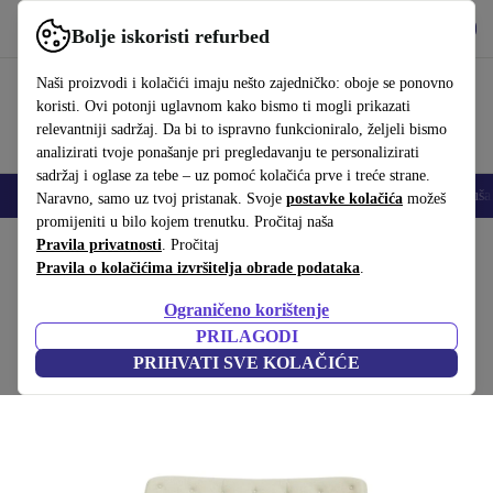
Preuzmi aplikaciju
Preuzmi
Bolje iskoristi refurbed
Koristi refurbed brzo i jednostavno
Naši proizvodi i kolačići imaju nešto zajedničko: oboje se ponovno
koristi. Ovi potonji uglavnom kako bismo ti mogli prikazati
relevantniji sadržaj. Da bi to ispravno funkcioniralo, željeli bismo
analizirati tvoje ponašanje pri pregledavanju te personalizirati
sadržaj i oglase za tebe – uz pomoć kolačića prve i treće strane.
Mobiteli
Prijenosna računala
Tableti
Pametni satovi
Dodaci
Sluša
Naravno, samo uz tvoj pristanak. Svoje
postavke kolačića
možeš
promijeniti u bilo kojem trenutku. Pročitaj naša
Početna stranica
Pravila privatnosti
Proizvodi
. Pročitaj
Kućanstvo
Namještaj
Pravila o kolačićima izvršitelja obrade podataka
.
Herman sofa 3-sjedalo Fabio Grey Green
Ograničeno korištenje
Zelena
PRILAGODI
PRIHVATI SVE KOLAČIĆE
(Prikupljanje recenzija)