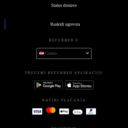
Status dostave
Raskidi ugovora
REFURBED U
Croatia
PREUZMI REFURBED APLIKACIJU
NAČINI PLAĆANJA