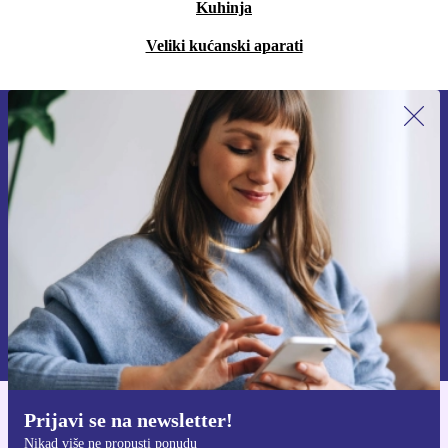
Kuhinja
Veliki kućanski aparati
Prijavi se na newsletter!
Nikad više ne propusti ponudu.
Zatraži kupon
Informacije o korištenju osobnih podataka možeš pronaći u našim
Pravilima privatnosti
.
Prijavi se na newsletter!
Preuzmi refurbed aplikaciju
Nikad više ne propusti ponudu
Za iOS i Android