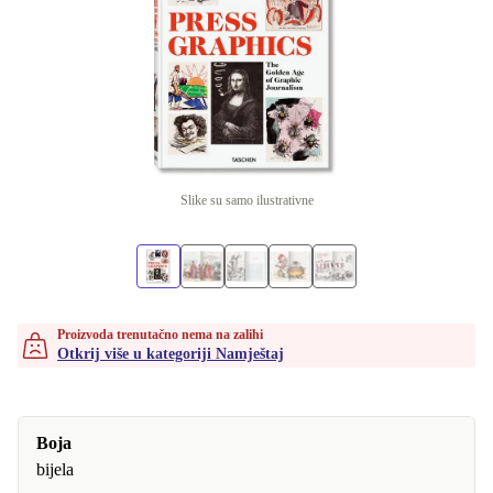
Slike su samo ilustrativne
Proizvoda trenutačno nema na zalihi
Otkrij više u kategoriji Namještaj
Boja
bijela