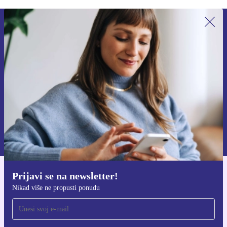
Prijavi se na newsletter!
Nikad više ne propusti ponudu.
Zatraži kupon
Informacije o korištenju osobnih podataka možeš pronaći u našim
Pravilima privatnosti
.
Prijavi se na newsletter!
Preuzmi refurbed aplikaciju
Nikad više ne propusti ponudu
Za iOS i Android