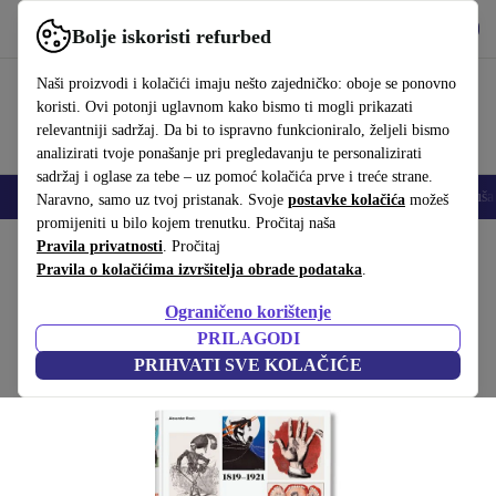
Preuzmi aplikaciju
Preuzmi
Bolje iskoristi refurbed
Koristi refurbed brzo i jednostavno
Naši proizvodi i kolačići imaju nešto zajedničko: oboje se ponovno
koristi. Ovi potonji uglavnom kako bismo ti mogli prikazati
relevantniji sadržaj. Da bi to ispravno funkcioniralo, željeli bismo
analizirati tvoje ponašanje pri pregledavanju te personalizirati
sadržaj i oglase za tebe – uz pomoć kolačića prve i treće strane.
Mobiteli
Prijenosna računala
Tableti
Pametni satovi
Dodaci
Sluša
Naravno, samo uz tvoj pristanak. Svoje
postavke kolačića
možeš
promijeniti u bilo kojem trenutku. Pročitaj naša
Početna stranica
Pravila privatnosti
Proizvodi
. Pročitaj
Kućanstvo
Namještaj
Pravila o kolačićima izvršitelja obrade podataka
.
History of Press Graphics. 1819–1921
Ograničeno korištenje
Bijela
PRILAGODI
PRIHVATI SVE KOLAČIĆE
(Prikupljanje recenzija)