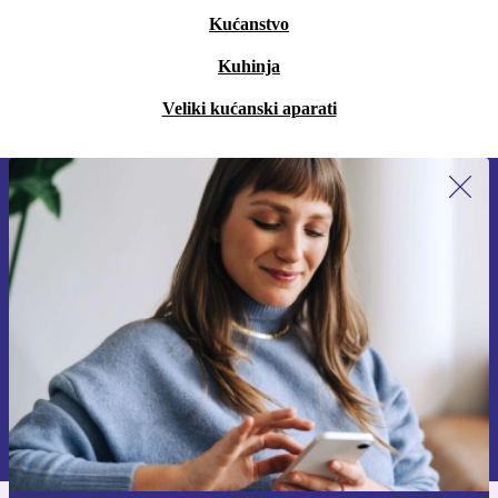
Kućanstvo
Kuhinja
Veliki kućanski aparati
Prijavi se na newsletter!
Nikad više ne propusti ponudu.
Zatraži kupon
Informacije o korištenju osobnih podataka možeš pronaći u našim
Pravilima privatnosti
.