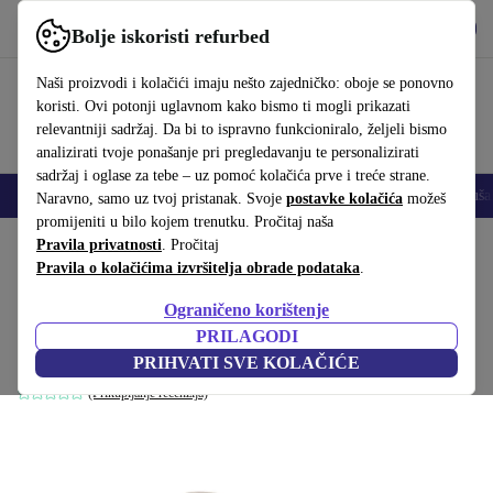
Preuzmi aplikaciju
Preuzmi
Bolje iskoristi refurbed
Koristi refurbed brzo i jednostavno
Naši proizvodi i kolačići imaju nešto zajedničko: oboje se ponovno
koristi. Ovi potonji uglavnom kako bismo ti mogli prikazati
relevantniji sadržaj. Da bi to ispravno funkcioniralo, željeli bismo
analizirati tvoje ponašanje pri pregledavanju te personalizirati
sadržaj i oglase za tebe – uz pomoć kolačića prve i treće strane.
Mobiteli
Prijenosna računala
Tableti
Pametni satovi
Dodaci
Sluša
Naravno, samo uz tvoj pristanak. Svoje
postavke kolačića
možeš
promijeniti u bilo kojem trenutku. Pročitaj naša
Početna stranica
Pravila privatnosti
Proizvodi
. Pročitaj
Kućanstvo
Namještaj
Pravila o kolačićima izvršitelja obrade podataka
.
Holly stolica za blagovaonicu Agnes
Ograničeno korištenje
Brown
PRILAGODI
Smeđa
PRIHVATI SVE KOLAČIĆE
(Prikupljanje recenzija)