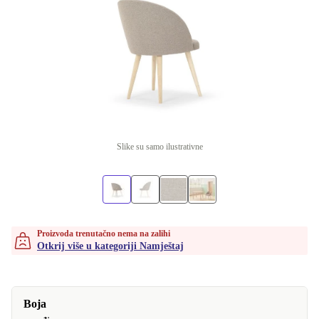
Slike su samo ilustrativne
Proizvoda trenutačno nema na zalihi
Otkrij više u kategoriji Namještaj
Boja