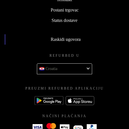
Postani trgovac
Status dostave
Raskidi ugovora
REFURBED U
Croatia
PREUZMI REFURBED APLIKACIJU
NAČINI PLAĆANJA