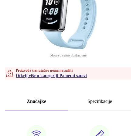
Slike su samo ilustrativne
Proizvoda trenutačno nema na zalihi
Otkrij više u kategoriji Pametni satovi
Značajke
Specifikacije