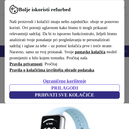
Preuzmi aplikaciju
Preuzmi
Bolje iskoristi refurbed
Koristi refurbed brzo i jednostavno
Naši proizvodi i kolačići imaju nešto zajedničko: oboje se ponovno
koristi. Ovi potonji uglavnom kako bismo ti mogli prikazati
relevantniji sadržaj. Da bi to ispravno funkcioniralo, željeli bismo
analizirati tvoje ponašanje pri pregledavanju te personalizirati
sadržaj i oglase za tebe – uz pomoć kolačića prve i treće strane.
Mobiteli
Prijenosna računala
Tableti
Pametni satovi
Dodaci
Sluša
Naravno, samo uz tvoj pristanak. Svoje
postavke kolačića
možeš
promijeniti u bilo kojem trenutku. Pročitaj naša
Početna stranica
Pravila privatnosti
Proizvodi
. Pročitaj
Pametni satovi
Pravila o kolačićima izvršitelja obrade podataka
.
Honor Band 9 (2024)
Ograničeno korištenje
plavi
PRILAGODI
PRIHVATI SVE KOLAČIĆE
(Prikupljanje recenzija)