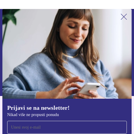
Prijavi se na newsletter!
Nikad više ne propusti ponudu.
Zatraži kupon
Informacije o korištenju osobnih podataka možeš pronaći u našim
Pravilima privatnosti
.
Prijavi se na newsletter!
Preuzmi refurbed aplikaciju
Nikad više ne propusti ponudu
Za iOS i Android