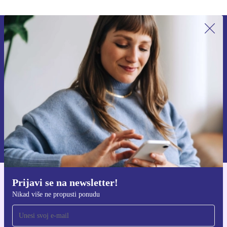
Prijavi se na newsletter!
Nikad više ne propusti ponudu.
Zatraži kupon
Informacije o korištenju osobnih podataka možeš pronaći u našim
Pravilima privatnosti
.
Prijavi se na newsletter!
Preuzmi refurbed aplikaciju
Nikad više ne propusti ponudu
Za iOS i Android