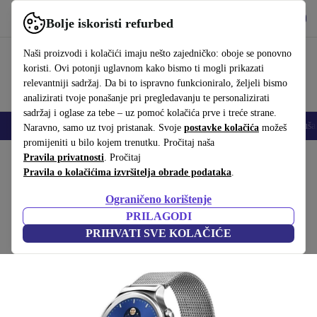
Preuzmi aplikaciju
Preuzmi
Bolje iskoristi refurbed
Koristi refurbed brzo i jednostavno
Naši proizvodi i kolačići imaju nešto zajedničko: oboje se ponovno
koristi. Ovi potonji uglavnom kako bismo ti mogli prikazati
relevantniji sadržaj. Da bi to ispravno funkcioniralo, željeli bismo
analizirati tvoje ponašanje pri pregledavanju te personalizirati
sadržaj i oglase za tebe – uz pomoć kolačića prve i treće strane.
Mobiteli
Prijenosna računala
Tableti
Pametni satovi
Dodaci
Sluša
Naravno, samo uz tvoj pristanak. Svoje
postavke kolačića
možeš
promijeniti u bilo kojem trenutku. Pročitaj naša
Početna stranica
Pravila privatnosti
Proizvodi
. Pročitaj
Pametni satovi
Pravila o kolačićima izvršitelja obrade podataka
.
Huawei Watch Classic (2015)
Ograničeno korištenje
42 mm | Srebrna | Milanese narukvica
PRILAGODI
PRIHVATI SVE KOLAČIĆE
(Prikupljanje recenzija)