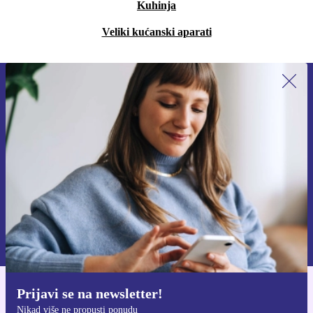
Kuhinja
Veliki kućanski aparati
Prijavi se na newsletter!
Nikad više ne propusti ponudu.
Zatraži kupon
Informacije o korištenju osobnih podataka možeš pronaći u našim
Pravilima privatnosti
.
Prijavi se na newsletter!
Preuzmi refurbed aplikaciju
Nikad više ne propusti ponudu
Za iOS i Android