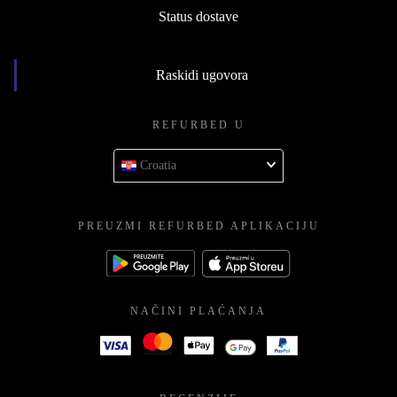
Status dostave
Raskidi ugovora
REFURBED U
Croatia
PREUZMI REFURBED APLIKACIJU
NAČINI PLAĆANJA