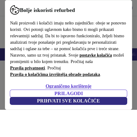
Preuzmi aplikaciju
Preuzmi
Bolje iskoristi refurbed
Koristi refurbed brzo i jednostavno
Naši proizvodi i kolačići imaju nešto zajedničko: oboje se ponovno
koristi. Ovi potonji uglavnom kako bismo ti mogli prikazati
relevantniji sadržaj. Da bi to ispravno funkcioniralo, željeli bismo
analizirati tvoje ponašanje pri pregledavanju te personalizirati
sadržaj i oglase za tebe – uz pomoć kolačića prve i treće strane.
Mobiteli
Prijenosna računala
Tableti
Pametni satovi
Dodaci
Sluša
Naravno, samo uz tvoj pristanak. Svoje
postavke kolačića
možeš
promijeniti u bilo kojem trenutku. Pročitaj naša
Početna stranica
Pravila privatnosti
Proizvodi
. Pročitaj
Kućanstvo
Namještaj
Pravila o kolačićima izvršitelja obrade podataka
.
Ibiza deka strop pamuk održiv
Ograničeno korištenje
Plava
PRILAGODI
PRIHVATI SVE KOLAČIĆE
(Prikupljanje recenzija)