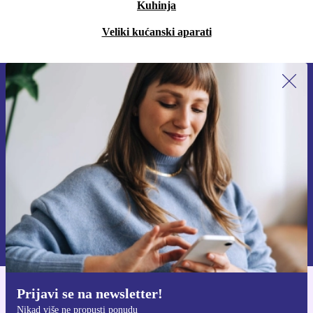
Kuhinja
Veliki kućanski aparati
Prijavi se na newsletter!
Nikad više ne propusti ponudu.
Zatraži kupon
Informacije o korištenju osobnih podataka možeš pronaći u našim
Pravilima privatnosti
.
Prijavi se na newsletter!
Preuzmi refurbed aplikaciju
Nikad više ne propusti ponudu
Za iOS i Android