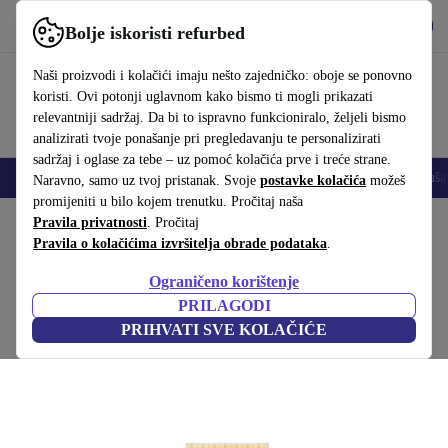
Preuzmi aplikaciju
Preuzmi
Bolje iskoristi refurbed
Koristi refurbed brzo i jednostavno
Naši proizvodi i kolačići imaju nešto zajedničko: oboje se ponovno
koristi. Ovi potonji uglavnom kako bismo ti mogli prikazati
relevantniji sadržaj. Da bi to ispravno funkcioniralo, željeli bismo
analizirati tvoje ponašanje pri pregledavanju te personalizirati
sadržaj i oglase za tebe – uz pomoć kolačića prve i treće strane.
Mobiteli
Prijenosna računala
Tableti
Pametni satovi
Dodaci
Sluša
Naravno, samo uz tvoj pristanak. Svoje
postavke kolačića
možeš
promijeniti u bilo kojem trenutku. Pročitaj naša
Početna stranica
Pravila privatnosti
Proizvodi
. Pročitaj
Kućanstvo
Namještaj
Pravila o kolačićima izvršitelja obrade podataka
.
Ibiza deka strop pamuk održiv
Ograničeno korištenje
Zelena
PRILAGODI
PRIHVATI SVE KOLAČIĆE
(Prikupljanje recenzija)