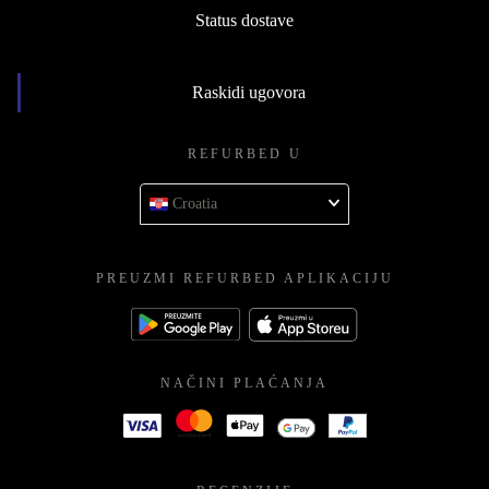
Status dostave
Raskidi ugovora
REFURBED U
Croatia
PREUZMI REFURBED APLIKACIJU
NAČINI PLAĆANJA