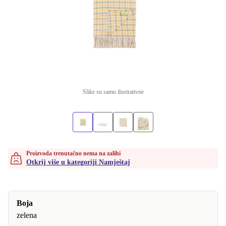
Slike su samo ilustrativne
Proizvoda trenutačno nema na zalihi
Otkrij više u kategoriji Namještaj
Boja
zelena