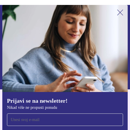
Prijavi se na newsletter!
Nikad više ne propusti ponudu.
Zatraži kupon
Informacije o korištenju osobnih podataka možeš pronaći u našim
Pravilima privatnosti
.
Prijavi se na newsletter!
Preuzmi refurbed aplikaciju
Nikad više ne propusti ponudu
Za iOS i Android