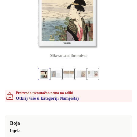
Slike su samo ilustrativne
Proizvoda trenutačno nema na zalihi
Otkrij više u kategoriji Namještaj
Boja
bijela