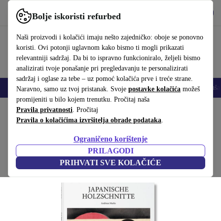
Preuzmi aplikaciju
Preuzmi
Bolje iskoristi refurbed
Koristi refurbed brzo i jednostavno
Naši proizvodi i kolačići imaju nešto zajedničko: oboje se ponovno
koristi. Ovi potonji uglavnom kako bismo ti mogli prikazati
relevantniji sadržaj. Da bi to ispravno funkcioniralo, željeli bismo
analizirati tvoje ponašanje pri pregledavanju te personalizirati
sadržaj i oglase za tebe – uz pomoć kolačića prve i treće strane.
Mobiteli
Prijenosna računala
Tableti
Pametni satovi
Dodaci
Sluša
Naravno, samo uz tvoj pristanak. Svoje
postavke kolačića
možeš
promijeniti u bilo kojem trenutku. Pročitaj naša
Početna stranica
Pravila privatnosti
Proizvodi
. Pročitaj
Kućanstvo
Namještaj
Pravila o kolačićima izvršitelja obrade podataka
.
Japanische drvorezi
Ograničeno korištenje
Bijela
PRILAGODI
PRIHVATI SVE KOLAČIĆE
(Prikupljanje recenzija)