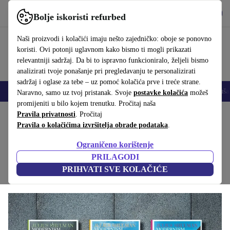
Preuzmi aplikaciju
Preuzmi
Bolje iskoristi refurbed
Koristi refurbed brzo i jednostavno
Naši proizvodi i kolačići imaju nešto zajedničko: oboje se ponovno
koristi. Ovi potonji uglavnom kako bismo ti mogli prikazati
relevantniji sadržaj. Da bi to ispravno funkcioniralo, željeli bismo
analizirati tvoje ponašanje pri pregledavanju te personalizirati
sadržaj i oglase za tebe – uz pomoć kolačića prve i treće strane.
Mobiteli
Prijenosna računala
Tableti
Pametni satovi
Dodaci
Sluša
Naravno, samo uz tvoj pristanak. Svoje
postavke kolačića
možeš
promijeniti u bilo kojem trenutku. Pročitaj naša
Početna stranica
Pravila privatnosti
Proizvodi
. Pročitaj
Kućanstvo
Namještaj
Pravila o kolačićima izvršitelja obrade podataka
.
Julius Shulman. Modernism Rediscovered
Ograničeno korištenje
Bijela
PRILAGODI
PRIHVATI SVE KOLAČIĆE
(Prikupljanje recenzija)