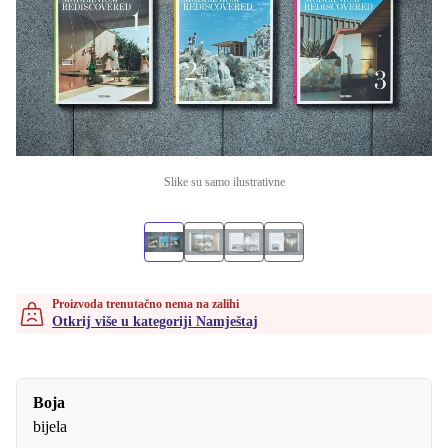
Slike su samo ilustrativne
Proizvoda trenutačno nema na zalihi
Otkrij više u kategoriji Namještaj
Boja
bijela