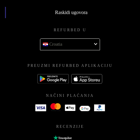
Raskidi ugovora
REFURBED U
Croatia
PREUZMI REFURBED APLIKACIJU
NAČINI PLAĆANJA
RECENZIJE
Trustpilot