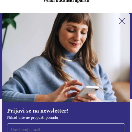
Veliki kućanski aparati
Prijavi se na newsletter!
Nikad više ne propusti ponudu.
Zatraži kupon
Informacije o korištenju osobnih podataka možeš pronaći u našim
Pravilima privatnosti
.
Prijavi se na newsletter!
Preuzmi refurbed aplikaciju
Nikad više ne propusti ponudu
Za iOS i Android