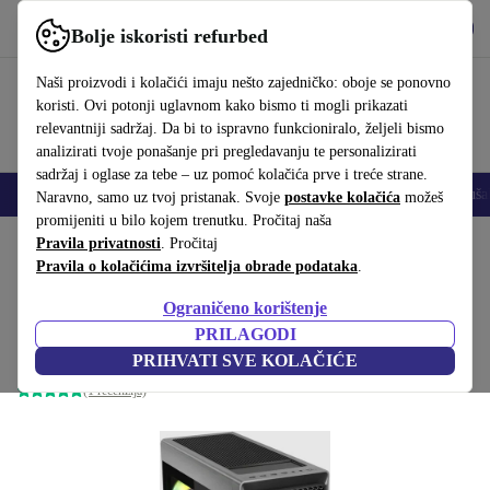
Preuzmi aplikaciju
Preuzmi
Bolje iskoristi refurbed
Koristi refurbed brzo i jednostavno
Naši proizvodi i kolačići imaju nešto zajedničko: oboje se ponovno
koristi. Ovi potonji uglavnom kako bismo ti mogli prikazati
relevantniji sadržaj. Da bi to ispravno funkcioniralo, željeli bismo
analizirati tvoje ponašanje pri pregledavanju te personalizirati
sadržaj i oglase za tebe – uz pomoć kolačića prve i treće strane.
Mobiteli
Prijenosna računala
Tableti
Pametni satovi
Dodaci
Sluša
Naravno, samo uz tvoj pristanak. Svoje
postavke kolačića
možeš
promijeniti u bilo kojem trenutku. Pročitaj naša
Početna stranica
Pravila privatnosti
Proizvodi
. Pročitaj
Desktop računala
Lenovo stolna računala
Pravila o kolačićima izvršitelja obrade podataka
.
Lenovo Legion T7 34IAS10
Ograničeno korištenje
Core Ultra 9 285K | 64 GB | 2 TB SSD | RTX 5080 | WiFi + BT
PRILAGODI
| Win 11 Home
PRIHVATI SVE KOLAČIĆE
(1 recenzija)