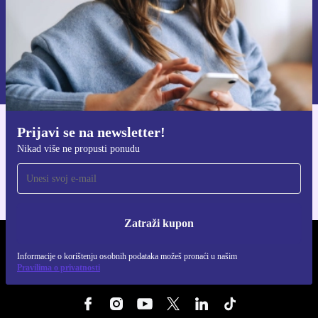
Zatraži kupon
Informacije o korištenju osobnih podataka možeš pronaći u našim
Pravilima privatnosti
.
Prijavi se na newsletter!
Preuzmi refurbed aplikaciju
Nikad više ne propusti ponudu
Za iOS i Android
Zatraži kupon
REFURBED HRVATSKA - RETHINK NEW.
Informacije o korištenju osobnih podataka možeš pronaći u našim
Pravilima o privatnosti
PRATI NAS