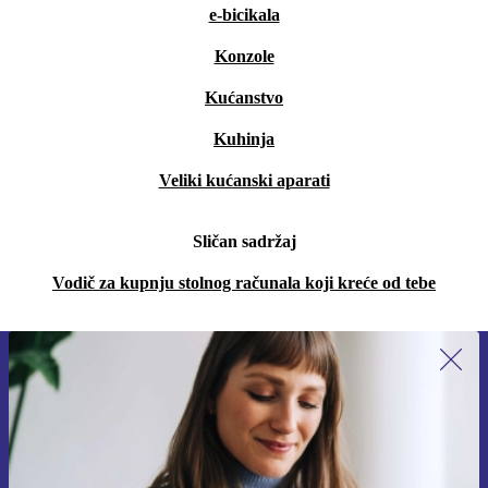
e-bicikala
Konzole
Kućanstvo
Kuhinja
Veliki kućanski aparati
Sličan sadržaj
Vodič za kupnju stolnog računala koji kreće od tebe
Prijavi se na newsletter!
Nikad više ne propusti ponudu.