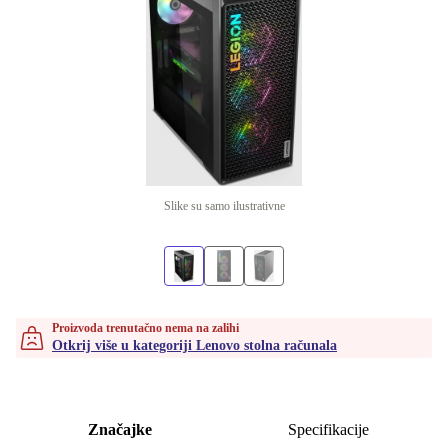
Slike su samo ilustrativne
Proizvoda trenutačno nema na zalihi
Otkrij više u kategoriji Lenovo stolna računala
Značajke
Specifikacije