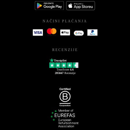
NAČINI PLAĆANJA
RECENZIJE
Trustpilot
TrustScore
4.6
205847
Recenzije