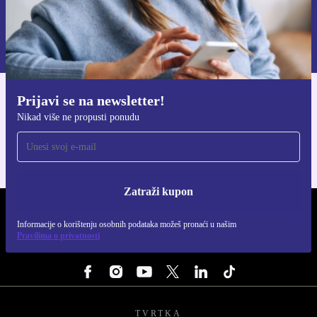
Zatraži kupon
Informacije o korištenju osobnih podataka možeš pronaći u našim
Pravilima privatnosti
.
Prijavi se na newsletter!
Preuzmi refurbed aplikaciju
Nikad više ne propusti ponudu
Za iOS i Android
Zatraži kupon
REFURBED HRVATSKA - RETHINK NEW.
Informacije o korištenju osobnih podataka možeš pronaći u našim
Pravilima o privatnosti
PRATI NAS
TVRTKA