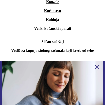
Konzole
Kućanstvo
Kuhinja
Veliki kućanski aparati
Sličan sadržaj
Vodič za kupnju stolnog računala koji kreće od tebe
Prijavi se na newsletter!
Nikad više ne propusti ponudu.