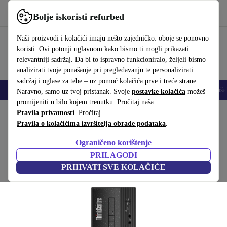
Preuzmi aplikaciju
Preuzmi
Bolje iskoristi refurbed
Koristi refurbed brzo i jednostavno
Naši proizvodi i kolačići imaju nešto zajedničko: oboje se ponovno
koristi. Ovi potonji uglavnom kako bismo ti mogli prikazati
relevantniji sadržaj. Da bi to ispravno funkcioniralo, željeli bismo
analizirati tvoje ponašanje pri pregledavanju te personalizirati
sadržaj i oglase za tebe – uz pomoć kolačića prve i treće strane.
Mobiteli
Prijenosna računala
Tableti
Pametni satovi
Dodaci
Sluša
Naravno, samo uz tvoj pristanak. Svoje
postavke kolačića
možeš
promijeniti u bilo kojem trenutku. Pročitaj naša
Početna stranica
Pravila privatnosti
Proizvodi
. Pročitaj
Desktop računala
Lenovo stolna računala
Pravila o kolačićima izvršitelja obrade podataka
.
Lenovo ThinkCentre Neo 50s G3 SFF
Ograničeno korištenje
i5-12400 | 8 GB | 256 GB SSD | DVD-RW | Win 11 Pro
PRILAGODI
PRIHVATI SVE KOLAČIĆE
(Prikupljanje recenzija)