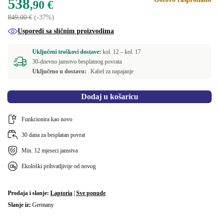
538
,90 €
849,00 €
(-37%)
Usporedi sa sličnim proizvodima
Uključeni troškovi dostave:
kol. 12 –
kol. 17
30-dnevno jamstvo besplatnog povrata
Uključeno u dostavu:
Kabel za napajanje
Dodaj u košaricu
Funkcionira kao novo
30 dana za besplatan povrat
Min. 12 mjeseci jamstva
Ekološki prihvatljivije od novog
Prodaja i slanje:
Laptoria
|
Sve ponude
Slanje iz:
Germany