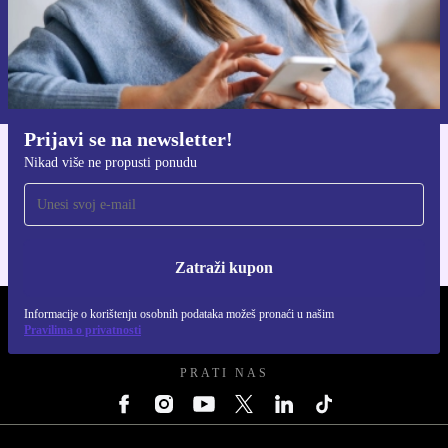
Zatraži kupon
Informacije o korištenju osobnih podataka možeš pronaći u našim
Pravilima privatnosti
.
Prijavi se na newsletter!
Nikad više ne propusti ponudu
Preuzmi refurbed aplikaciju
Za iOS i Android
Zatraži kupon
Informacije o korištenju osobnih podataka možeš pronaći u našim
REFURBED HRVATSKA - RETHINK NEW.
Pravilima o privatnosti
PRATI NAS