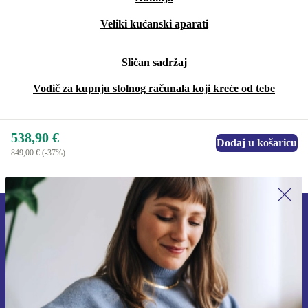
Veliki kućanski aparati
Sličan sadržaj
Vodič za kupnju stolnog računala koji kreće od tebe
538,90 €
Dodaj u košaricu
849,00 €
(-37%)
Prijavi se na newsletter!
Nikad više ne propusti ponudu.