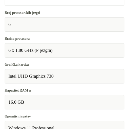
Vrlo dobro
Broj procesorskih jezgri
6
Odlično
+15,00 €
Brzina procesora
6 x 1,80 GHz (P-jezgra)
Grafička kartica
Intel UHD Graphics 730
Kapacitet RAM-a
16.0 GB
Operativni sustav
Windows 11 Professional