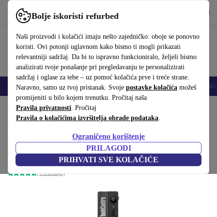
Preuzmi aplikaciju
Preuzmi
Bolje iskoristi refurbed
Koristi refurbed brzo i jednostavno
Naši proizvodi i kolačići imaju nešto zajedničko: oboje se ponovno
koristi. Ovi potonji uglavnom kako bismo ti mogli prikazati
relevantniji sadržaj. Da bi to ispravno funkcioniralo, željeli bismo
analizirati tvoje ponašanje pri pregledavanju te personalizirati
sadržaj i oglase za tebe – uz pomoć kolačića prve i treće strane.
Mobiteli
Prijenosna računala
Tableti
Pametni satovi
Dodaci
Sluša
Naravno, samo uz tvoj pristanak. Svoje
postavke kolačića
možeš
promijeniti u bilo kojem trenutku. Pročitaj naša
Početna stranica
Pravila privatnosti
Proizvodi
. Pročitaj
Desktop računala
Lenovo stolna računala
Pravila o kolačićima izvršitelja obrade podataka
.
Lenovo ThinkCentre M70q Gen
Ograničeno korištenje
3 Tiny
538
,90 €
PRILAGODI
849,00 €
i5-12400T | 16 GB | 256 GB SSD | Win 11 Pro
PRIHVATI SVE KOLAČIĆE
(4 recenzije)