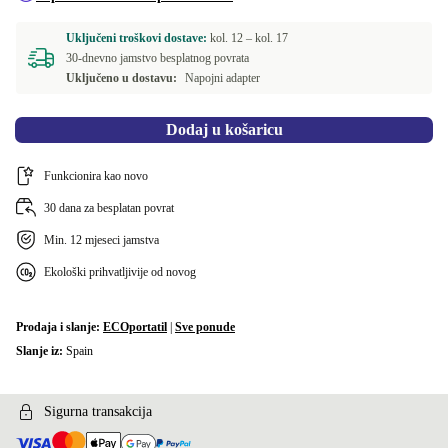
Uključeni troškovi dostave:
kol. 12 –
kol. 17
30-dnevno jamstvo besplatnog povrata
Uključeno u dostavu:
Napojni adapter
Dodaj u košaricu
Funkcionira kao novo
30 dana za besplatan povrat
Min. 12 mjeseci jamstva
Ekološki prihvatljivije od novog
Prodaja i slanje:
ECOportatil
|
Sve ponude
Slanje iz:
Spain
Sigurna transakcija