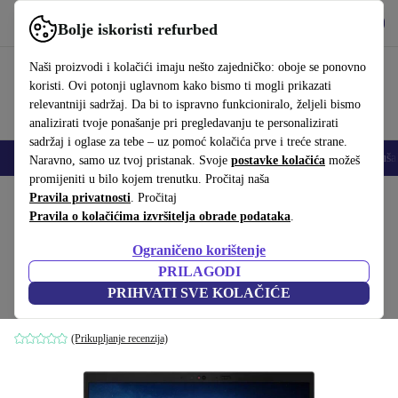
Preuzmi aplikaciju
Preuzmi
Bolje iskoristi refurbed
Koristi refurbed brzo i jednostavno
Naši proizvodi i kolačići imaju nešto zajedničko: oboje se ponovno
koristi. Ovi potonji uglavnom kako bismo ti mogli prikazati
relevantniji sadržaj. Da bi to ispravno funkcioniralo, željeli bismo
analizirati tvoje ponašanje pri pregledavanju te personalizirati
sadržaj i oglase za tebe – uz pomoć kolačića prve i treće strane.
Mobiteli
Prijenosna računala
Tableti
Pametni satovi
Dodaci
Sluša
Naravno, samo uz tvoj pristanak. Svoje
postavke kolačića
možeš
promijeniti u bilo kojem trenutku. Pročitaj naša
Početna stranica
Pravila privatnosti
Proizvodi
. Pročitaj
Prijenosna računala
Lenovo prijenosna računala
Pravila o kolačićima izvršitelja obrade podataka
.
Lenovo ThinkPad L14 G4 | i5-
Ograničeno korištenje
1335U | 14"
581
,46 €
PRILAGODI
1.399,00 €
16 GB | 256 GB SSD | Podsvjetljenje tipkovnice |
PRIHVATI SVE KOLAČIĆE
FP | Win 11 Pro | DE
(Prikupljanje recenzija)