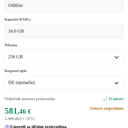
Odlično
Kapacitet RAM-a
16.0 GB
Pohrana
256 GB
256 GB
Raspored tipki
Dostupno u drugim kombinacijama
DE (njemački)
512 GB
+377,54 €
DE (njemački)
Uključenih jamstava prodavatelja:
12 mjeseci
Dostupno u drugim kombinacijama
581
Gotovo rasprodano
,46 €
UK (britanski engleski)
+377,54 €
1.399,00 €
(-58%)
Usporedi sa sličnim proizvodima