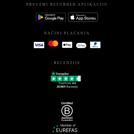
PREUZMI REFURBED APLIKACIJU
NAČINI PLAĆANJA
RECENZIJE
Trustpilot
TrustScore
4.6
205869
Recenzije