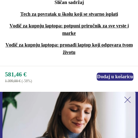
Sličan sadržaj
Tech za povratak u školu koji se stvarno isplati
Vodič za kupnju laptopa: potpuni priručnik za sve vrste i
marke
Vodič za kupnju laptopa: pronađi laptop koji odgovara tvom
životu
581,46 €
Dodaj u košaricu
1.399,00 €
(-58%)
Prijavi se na newsletter!
Nikad više ne propusti ponudu.