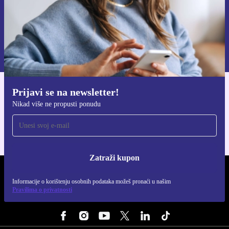
Zatraži kupon
Informacije o korištenju osobnih podataka možeš pronaći u našim
Pravilima privatnosti
.
Prijavi se na newsletter!
Preuzmi refurbed aplikaciju
Nikad više ne propusti ponudu
Za iOS i Android
Zatraži kupon
REFURBED HRVATSKA - RETHINK NEW.
Informacije o korištenju osobnih podataka možeš pronaći u našim
Pravilima o privatnosti
PRATI NAS