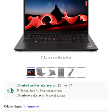
Slike su samo ilustrativne
Uključeni troškovi dostave:
kol. 12 –
kol. 17
30-dnevno jamstvo besplatnog povrata
Uključeno u dostavu:
Napojni adapter
Odaberi izgled
(Informacije)