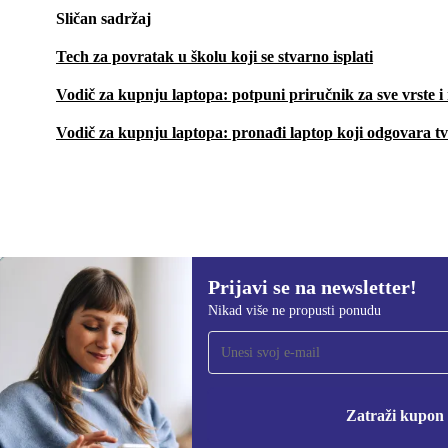
Sličan sadržaj
Tech za povratak u školu koji se stvarno isplati
Vodič za kupnju laptopa: potpuni priručnik za sve vrste 
Vodič za kupnju laptopa: pronađi laptop koji odgovara t
Prijavi se na newsletter!
428,99 €
1.129,00 €
(-62%)
Nikad više ne propusti ponudu
Prijavi se na newsletter!
Nikad više ne propusti ponudu.
Informacije o korišten
Zatraži kupon