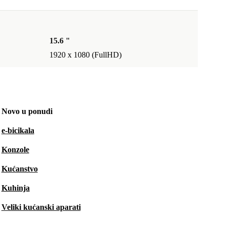
15.6 "
1920 x 1080 (FullHD)
Novo u ponudi
e-bicikala
Konzole
Kućanstvo
Kuhinja
Veliki kućanski aparati