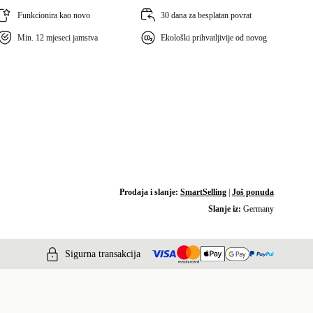
Funkcionira kao novo
30 dana za besplatan povrat
Min. 12 mjeseci jamstva
Ekološki prihvatljivije od novog
Prodaja i slanje:
SmartSelling
|
Još ponuda
Slanje iz:
Germany
Sigurna transakcija