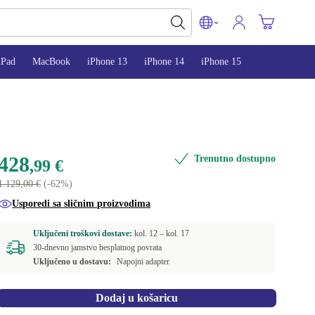
iPad
MacBook
iPhone 13
iPhone 14
iPhone 15
428
Trenutno dostupno
,99 €
1.129,00 €
(-62%)
Usporedi sa sličnim proizvodima
Uključeni troškovi dostave:
kol. 12 –
kol. 17
30-dnevno jamstvo besplatnog povrata
Uključeno u dostavu:
Napojni adapter
Dodaj u košaricu