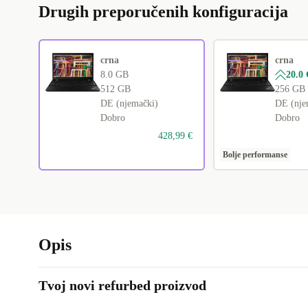
Drugih preporučenih konfiguracija
crna
crna
8.0 GB
20.0
512 GB
256 GB
DE (njemački)
DE (nje
Dobro
Dobro
428,99 €
Bolje performanse
Opis
Tvoj novi refurbed proizvod