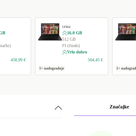
FI (finski)
+163,64 €
BE (Belgijski)
+163,64 €
CZ (češki)
+163,64 €
crna
 GB
16.0 GB
PT (portugalski)
+163,64 €
512 GB
mački)
FI (finski)
UK (britanski engleski)
+214,87 €
Vrlo dobro
458,99 €
504,45 €
1+ nadogradnje
1+ nadograd
Značajke