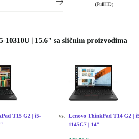
(FullHD)
-10310U | 15.6" sa sličnim proizvodima
Pad T15 G2 | i5-
vs.
Lenovo ThinkPad T14 G2 | i
6"
1145G7 | 14"