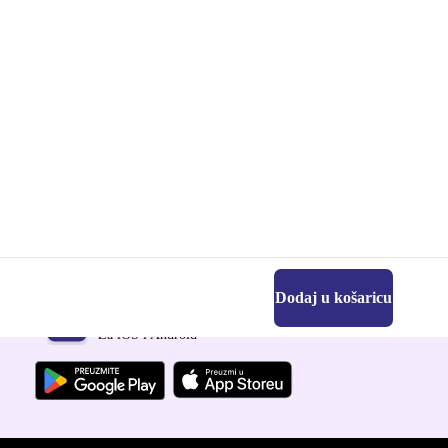
Dodaj u košaricu
Preuzmi refurbed aplikaciju
Za iOS i Android