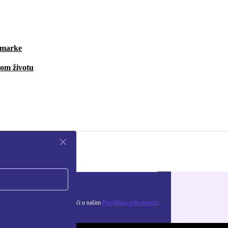
i marke
vom životu
Zatraži kupon
ju osobnih podataka možeš pronaći u našim
Pravilima privatnosti
.