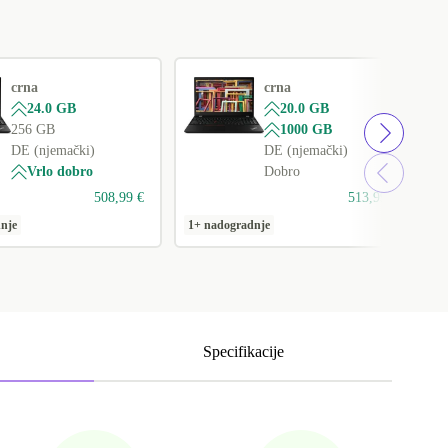
crna
crna
24.0 GB
20.0 GB
256 GB
1000 GB
DE (njemački)
DE (njemački)
Vrlo dobro
Dobro
508,99 €
513,99 €
nje
1+ nadogradnje
1
Specifikacije