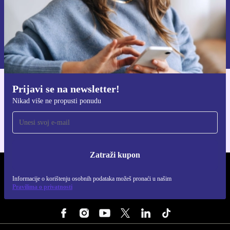
Zatraži kupon
Informacije o korištenju osobnih podataka možeš pronaći u našim
Pravilima privatnosti
.
Prijavi se na newsletter!
Preuzmi refurbed aplikaciju
Nikad više ne propusti ponudu
Za iOS i Android
Zatraži kupon
REFURBED HRVATSKA - RETHINK NEW.
Informacije o korištenju osobnih podataka možeš pronaći u našim
Pravilima o privatnosti
PRATI NAS