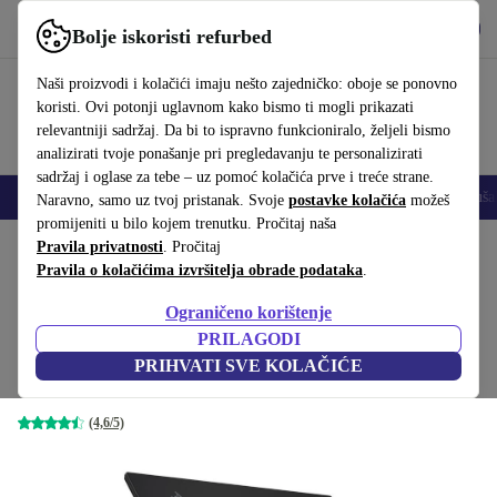
Preuzmi aplikaciju
Preuzmi
Bolje iskoristi refurbed
Koristi refurbed brzo i jednostavno
Naši proizvodi i kolačići imaju nešto zajedničko: oboje se ponovno
koristi. Ovi potonji uglavnom kako bismo ti mogli prikazati
relevantniji sadržaj. Da bi to ispravno funkcioniralo, željeli bismo
analizirati tvoje ponašanje pri pregledavanju te personalizirati
sadržaj i oglase za tebe – uz pomoć kolačića prve i treće strane.
Mobiteli
Prijenosna računala
Tableti
Pametni satovi
Dodaci
Sluša
Naravno, samo uz tvoj pristanak. Svoje
postavke kolačića
možeš
promijeniti u bilo kojem trenutku. Pročitaj naša
Početna stranica
Pravila privatnosti
Proizvodi
. Pročitaj
Prijenosna računala
Lenovo prijenosna računala
Pravila o kolačićima izvršitelja obrade podataka
.
Lenovo ThinkPad T490s | i7-
Ograničeno korištenje
8665U | 14"
444
,00 €
PRILAGODI
1.499,00 €
16 GB | 256 GB SSD | Pozadinsko osvjetljenje
PRIHVATI SVE KOLAČIĆE
tipkovnice | Touch | Crna | Win 11 Pro | US
(4,6/5)