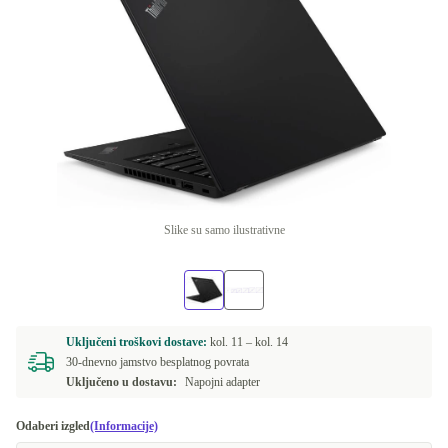
Slike su samo ilustrativne
Uključeni troškovi dostave:
kol. 11 –
kol. 14
30-dnevno jamstvo besplatnog povrata
Uključeno u dostavu:
Napojni adapter
Odaberi izgled
(Informacije)