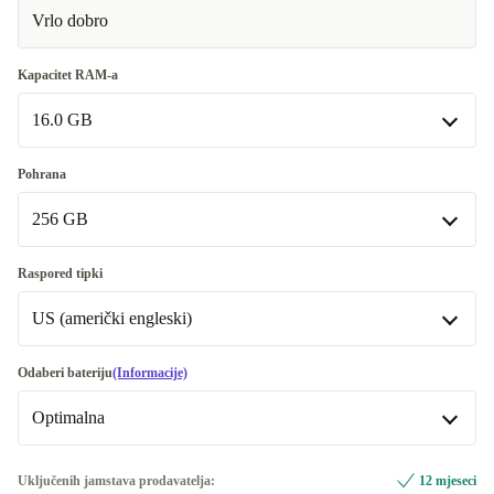
Vrlo dobro
Kapacitet RAM-a
16.0 GB
16.0 GB
Pohrana
Dostupno u drugim kombinacijama
256 GB
32.0 GB
+110,00 €
256 GB
Raspored tipki
Dostupno u drugim kombinacijama
US (američki engleski)
512 GB
+110,00 €
US (američki engleski)
Odaberi bateriju
(Informacije)
1000 GB
+121,00 €
Dostupno u drugim kombinacijama
Optimalna
2000 GB
DE (njemački)
+236,00 €
+96,00 €
Optimalna
Uključenih jamstava prodavatelja:
12 mjeseci