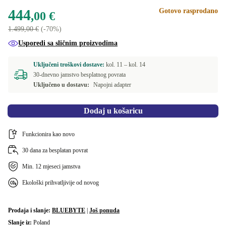
ES (španjolski)
+100,00 €
Dostupno u drugim kombinacijama
444
Gotovo rasprodano
,00 €
BE (Belgijski)
Nova
+105,00 €
+82,00 €
1.499,00 €
(-70%)
Usporedi sa sličnim proizvodima
FR (francuski)
+110,00 €
Uključeni troškovi dostave:
kol. 11 –
kol. 14
ND (Nordijski)
+110,00 €
30-dnevno jamstvo besplatnog povrata
Uključeno u dostavu:
Napojni adapter
Dodaj u košaricu
Funkcionira kao novo
30 dana za besplatan povrat
Min. 12 mjeseci jamstva
Ekološki prihvatljivije od novog
Prodaja i slanje:
BLUEBYTE
|
Još ponuda
Slanje iz:
Poland