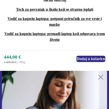
Sličan sadržaj
Tech za povratak u školu koji se stvarno isplati
Vodič za kupnju laptopa: potpuni priručnik za sve vrste i
marke
Vodič za kupnju laptopa: pronađi laptop koji odgovara tvom
životu
444,00 €
Dodaj u košaricu
1.499,00 €
(-70%)
Prijavi se na newsletter!
Nikad više ne propusti ponudu.