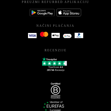
PREUZMI REFURBED APLIKACIJU
NAČINI PLAĆANJA
RECENZIJE
Trustpilot
TrustScore
4.6
205746
Recenzije