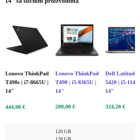
14" sa sličnim proizvodima
Lenovo ThinkPad
Lenovo ThinkPad
Dell Latitude
T490s | i7-8665U |
T490 | i5-8365U |
5420 | i5-1145
14"
14"
14"
280,00 €
324,28 €
444,00 €
120 GB
128 GB