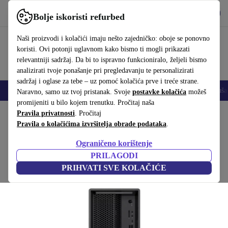
Preuzmi aplikaciju
Preuzmi
Bolje iskoristi refurbed
Koristi refurbed brzo i jednostavno
Naši proizvodi i kolačići imaju nešto zajedničko: oboje se ponovno
koristi. Ovi potonji uglavnom kako bismo ti mogli prikazati
relevantniji sadržaj. Da bi to ispravno funkcioniralo, željeli bismo
analizirati tvoje ponašanje pri pregledavanju te personalizirati
sadržaj i oglase za tebe – uz pomoć kolačića prve i treće strane.
Mobiteli
Prijenosna računala
Tableti
Pametni satovi
Dodaci
Sluša
Naravno, samo uz tvoj pristanak. Svoje
postavke kolačića
možeš
promijeniti u bilo kojem trenutku. Pročitaj naša
Početna stranica
Pravila privatnosti
Proizvodi
. Pročitaj
Desktop računala
Lenovo stolna računala
Pravila o kolačićima izvršitelja obrade podataka
.
Lenovo ThinkStation P3 Tower
Ograničeno korištenje
i9-13900K | 32 GB | 1 TB SSD | RTX A2000 | Win 11 Pro
PRILAGODI
PRIHVATI SVE KOLAČIĆE
(Prikupljanje recenzija)