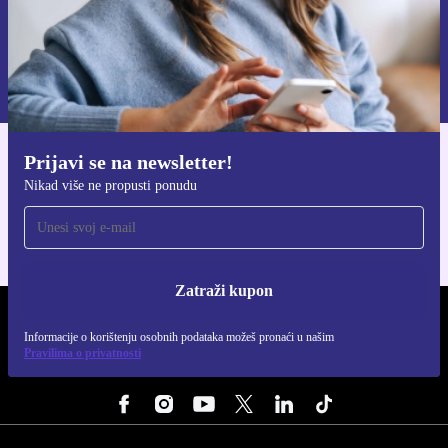
Zatraži kupon
Informacije o korištenju osobnih podataka možeš pronaći u našim
Pravilima privatnosti
.
Prijavi se na newsletter!
Preuzmi refurbed aplikaciju
Nikad više ne propusti ponudu
Za iOS i Android
Zatraži kupon
REFURBED HRVATSKA - RETHINK NEW.
Informacije o korištenju osobnih podataka možeš pronaći u našim
Pravilima o privatnosti
PRATI NAS