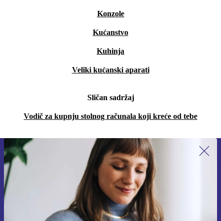
Konzole
Kućanstvo
Kuhinja
Veliki kućanski aparati
Sličan sadržaj
Vodič za kupnju stolnog računala koji kreće od tebe
Prijavi se na newsletter!
Nikad više ne propusti ponudu.