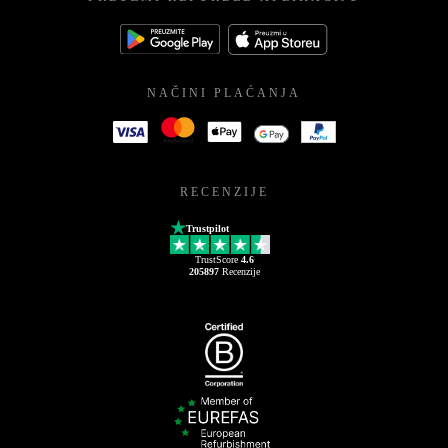
NAČINI PLAĆANJA
RECENZIJE
Trustpilot
TrustScore
4.6
205897
Recenzije