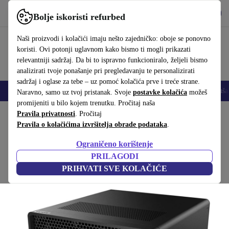
Preuzmi aplikaciju
Preuzmi
Bolje iskoristi refurbed
Koristi refurbed brzo i jednostavno
Naši proizvodi i kolačići imaju nešto zajedničko: oboje se ponovno
koristi. Ovi potonji uglavnom kako bismo ti mogli prikazati
relevantniji sadržaj. Da bi to ispravno funkcioniralo, željeli bismo
analizirati tvoje ponašanje pri pregledavanju te personalizirati
sadržaj i oglase za tebe – uz pomoć kolačića prve i treće strane.
Mobiteli
Prijenosna računala
Tableti
Pametni satovi
Dodaci
Sluša
Naravno, samo uz tvoj pristanak. Svoje
postavke kolačića
možeš
promijeniti u bilo kojem trenutku. Pročitaj naša
Početna stranica
Pravila privatnosti
Proizvodi
. Pročitaj
Desktop računala
Lenovo stolna računala
Pravila o kolačićima izvršitelja obrade podataka
.
Lenovo ThinkStation P360 Ultra
Ograničeno korištenje
i7-12700 | 16 GB | 512 GB SSD | Win 11 Pro
PRILAGODI
PRIHVATI SVE KOLAČIĆE
(1 recenzija)