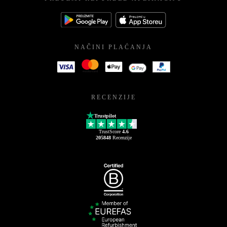
NAČINI PLAĆANJA
RECENZIJE
Trustpilot
TrustScore
4.6
205848
Recenzije