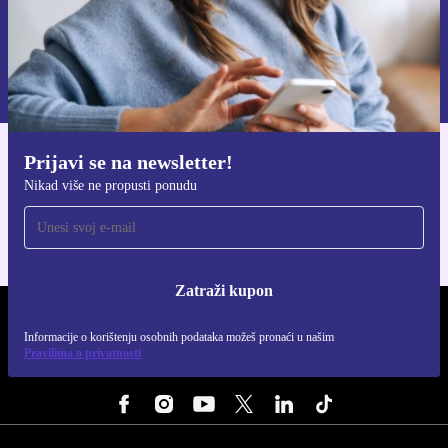
Zatraži kupon
Informacije o korištenju osobnih podataka možeš pronaći u našim
Pravilima privatnosti
.
Prijavi se na newsletter!
Preuzmi refurbed aplikaciju
Nikad više ne propusti ponudu
Za iOS i Android
Zatraži kupon
REFURBED HRVATSKA - RETHINK NEW.
Informacije o korištenju osobnih podataka možeš pronaći u našim
Pravilima o privatnosti
PRATI NAS