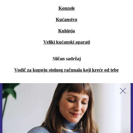
Konzole
Kućanstvo
Kuhinja
Veliki kućanski aparati
Sličan sadržaj
Vodič za kupnju stolnog računala koji kreće od tebe
Prijavi se na newsletter!
Nikad više ne propusti ponudu.