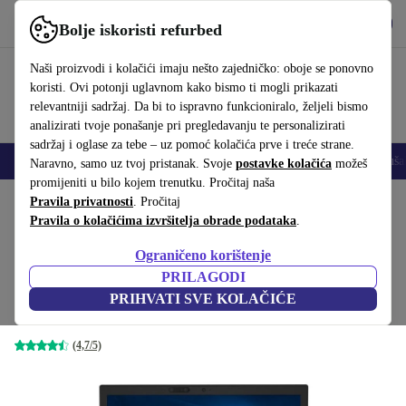
Preuzmi aplikaciju
Preuzmi
Bolje iskoristi refurbed
Koristi refurbed brzo i jednostavno
Naši proizvodi i kolačići imaju nešto zajedničko: oboje se ponovno
koristi. Ovi potonji uglavnom kako bismo ti mogli prikazati
relevantniji sadržaj. Da bi to ispravno funkcioniralo, željeli bismo
analizirati tvoje ponašanje pri pregledavanju te personalizirati
sadržaj i oglase za tebe – uz pomoć kolačića prve i treće strane.
Mobiteli
Prijenosna računala
Tableti
Pametni satovi
Dodaci
Sluša
Naravno, samo uz tvoj pristanak. Svoje
postavke kolačića
možeš
promijeniti u bilo kojem trenutku. Pročitaj naša
Početna stranica
Pravila privatnosti
Proizvodi
. Pročitaj
Prijenosna računala
Lenovo prijenosna računala
Pravila o kolačićima izvršitelja obrade podataka
.
Lenovo ThinkPad T480 | i5-
Ograničeno korištenje
8250U | 14"
250
,00 €
PRILAGODI
1.449,00 €
8 GB | 256 GB SSD | WXGA | FP | Win 11 Pro |
PRIHVATI SVE KOLAČIĆE
UK
(4,7/5)