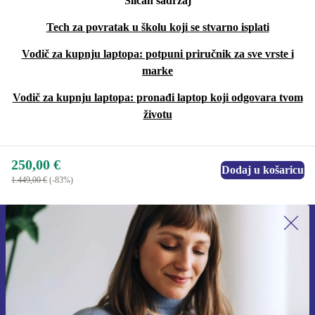
Sličan sadržaj
Tech za povratak u školu koji se stvarno isplati
Vodič za kupnju laptopa: potpuni priručnik za sve vrste i
marke
Vodič za kupnju laptopa: pronađi laptop koji odgovara tvom
životu
250,00 €
Dodaj u košaricu
1.449,00 €
(-83%)
Prijavi se na newsletter!
Nikad više ne propusti ponudu.