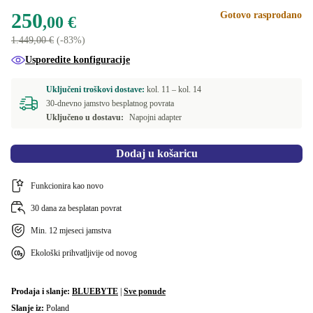
960 GB
+204,99 €
250
Gotovo rasprodano
BE (AZERTY)
+99,99 €
,00 €
1000 GB
+165,00 €
1.449,00 €
(-83%)
PT (QWERTY)
+99,99 €
Usporedite konfiguracije
2000 GB
+355,37 €
CZ (QWERTZ)
+99,99 €
Uključeni troškovi dostave:
kol. 11 –
kol. 14
4000 GB
+581,86 €
30-dnevno jamstvo besplatnog povrata
Dostupno u drugim kombinacijama
Uključeno u dostavu:
Napojni adapter
DK (QWERTY)
+14,00 €
Dodaj u košaricu
FR (AZERTY)
+43,79 €
Funkcionira kao novo
IT (QWERTY)
+43,79 €
30 dana za besplatan povrat
ND (QWERTY)
+43,79 €
Min. 12 mjeseci jamstva
Ekološki prihvatljivije od novog
SE (QWERTY)
+43,79 €
US (QWERTY)
+63,00 €
Prodaja i slanje:
BLUEBYTE
|
Sve ponude
Slanje iz:
Poland