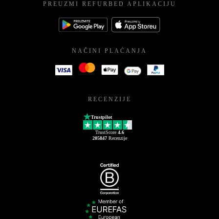
PREUZMI REFURBED APLIKACIJU
NAČINI PLAĆANJA
RECENZIJE
Trustpilot
TrustScore
4.6
205847
Recenzije