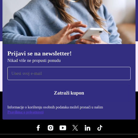
Zatraži kupon
Informacije o korištenju osobnih podataka možeš pronaći u našim
Pravilima privatnosti
.
Prijavi se na newsletter!
Preuzmi refurbed aplikaciju
Nikad više ne propusti ponudu
Za iOS i Android
Zatraži kupon
REFURBED HRVATSKA - RETHINK NEW.
Informacije o korištenju osobnih podataka možeš pronaći u našim
Pravilima o privatnosti
PRATI NAS