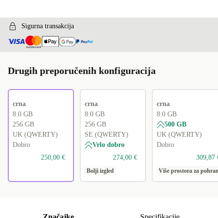
ES (QWERTY)
+64,00 €
Sigurna transakcija
Drugih preporučenih konfiguracija
crna
crna
crna
8.0 GB
8.0 GB
8.0 GB
256 GB
256 GB
500 GB
UK (QWERTY)
SE (QWERTY)
UK (QWERTY)
Dobro
Vrlo dobro
Dobro
250,00 €
274,00 €
309,87 
Bolji izgled
Više prostora za pohra
Značajke
Specifikacije