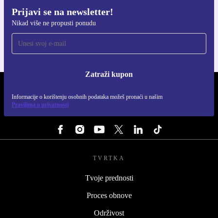
Prijavi se na newsletter!
Preuzmi refurbed aplikaciju
Nikad više ne propusti ponudu
Za iOS i Android
Zatraži kupon
REFURBED HRVATSKA - RETHINK NEW.
Informacije o korištenju osobnih podataka možeš pronaći u našim
Pravilima o privatnosti
PRATI NAS
TVRTKA
Tvoje prednosti
Proces obnove
Održivost