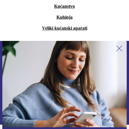
Kućanstvo
Kuhinja
Veliki kućanski aparati
Prijavi se na newsletter!
Nikad više ne propusti ponudu.
Zatraži kupon
Informacije o korištenju osobnih podataka možeš pronaći u našim
Pravilima privatnosti
.