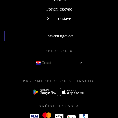
Postani trgovac
Status dostave
Raskidi ugovora
REFURBED U
Croatia
PREUZMI REFURBED APLIKACIJU
NAČINI PLAĆANJA