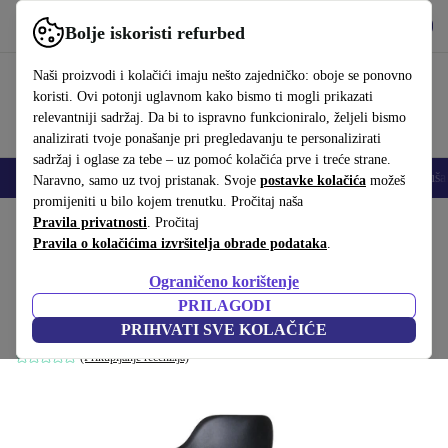
Preuzmi aplikaciju
Preuzmi
Bolje iskoristi refurbed
Koristi refurbed brzo i jednostavno
Naši proizvodi i kolačići imaju nešto zajedničko: oboje se ponovno
koristi. Ovi potonji uglavnom kako bismo ti mogli prikazati
relevantniji sadržaj. Da bi to ispravno funkcioniralo, željeli bismo
analizirati tvoje ponašanje pri pregledavanju te personalizirati
sadržaj i oglase za tebe – uz pomoć kolačića prve i treće strane.
Mobiteli
Prijenosna računala
Tableti
Pametni satovi
Dodaci
Sluša
Naravno, samo uz tvoj pristanak. Svoje
postavke kolačića
možeš
promijeniti u bilo kojem trenutku. Pročitaj naša
Početna stranica
Pravila privatnosti
Proizvodi
. Pročitaj
Kućanstvo
Namještaj
Pravila o kolačićima izvršitelja obrade podataka
.
Lunar SH750 barska stolica koža Bellagio
Ograničeno korištenje
crn
PRILAGODI
Crna
PRIHVATI SVE KOLAČIĆE
(Prikupljanje recenzija)