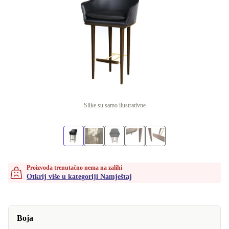
Slike su samo ilustrativne
Proizvoda trenutačno nema na zalihi
Otkrij više u kategoriji Namještaj
Boja