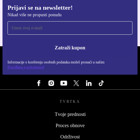
Prijavi se na newsletter!
Preuzmi refurbed aplikaciju
Nikad više ne propusti ponudu
Za iOS i Android
Zatraži kupon
REFURBED HRVATSKA - RETHINK NEW.
Informacije o korištenju osobnih podataka možeš pronaći u našim
Pravilima o privatnosti
PRATI NAS
TVRTKA
Tvoje prednosti
Proces obnove
Održivost