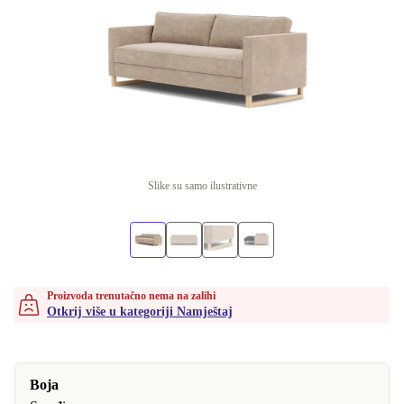
Slike su samo ilustrativne
Proizvoda trenutačno nema na zalihi
Otkrij više u kategoriji Namještaj
Boja