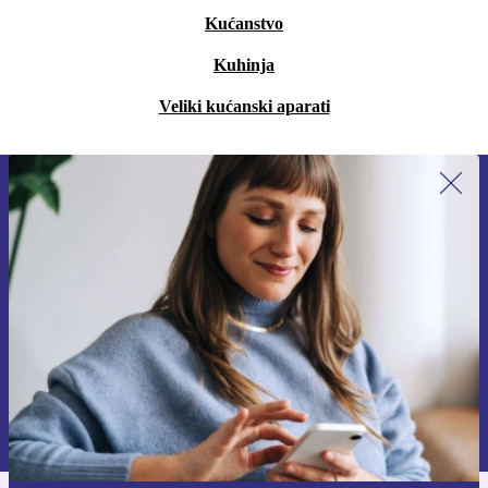
Kućanstvo
Kuhinja
Veliki kućanski aparati
Prijavi se na newsletter!
Nikad više ne propusti ponudu.
Zatraži kupon
Informacije o korištenju osobnih podataka možeš pronaći u našim
Pravilima privatnosti
.