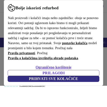
Preuzmi aplikaciju
Preuzmi
Bolje iskoristi refurbed
Koristi refurbed brzo i jednostavno
Naši proizvodi i kolačići imaju nešto zajedničko: oboje se ponovno
koristi. Ovi potonji uglavnom kako bismo ti mogli prikazati
relevantniji sadržaj. Da bi to ispravno funkcioniralo, željeli bismo
analizirati tvoje ponašanje pri pregledavanju te personalizirati
sadržaj i oglase za tebe – uz pomoć kolačića prve i treće strane.
Mobiteli
Prijenosna računala
Tableti
Pametni satovi
Dodaci
Sluša
Naravno, samo uz tvoj pristanak. Svoje
postavke kolačića
možeš
promijeniti u bilo kojem trenutku. Pročitaj naša
Početna stranica
Pravila privatnosti
Proizvodi
. Pročitaj
Kućanstvo
Namještaj
Pravila o kolačićima izvršitelja obrade podataka
.
Madison kauč na razvlačenje Danny
Ograničeno korištenje
Cream
PRILAGODI
Smeđa
PRIHVATI SVE KOLAČIĆE
(Prikupljanje recenzija)