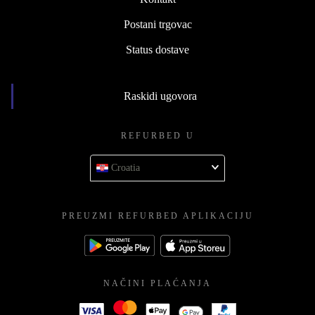
Postani trgovac
Status dostave
Raskidi ugovora
REFURBED U
Croatia
PREUZMI REFURBED APLIKACIJU
NAČINI PLAĆANJA