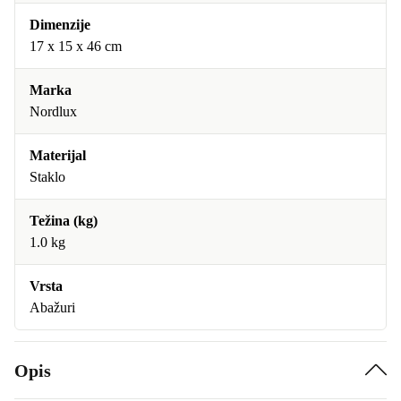
Dimenzije
17 x 15 x 46 cm
Marka
Nordlux
Materijal
Staklo
Težina (kg)
1.0 kg
Vrsta
Abažuri
Opis