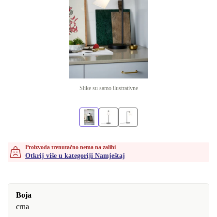
Slike su samo ilustrativne
Proizvoda trenutačno nema na zalihi
Otkrij više u kategoriji Namještaj
Boja
crna