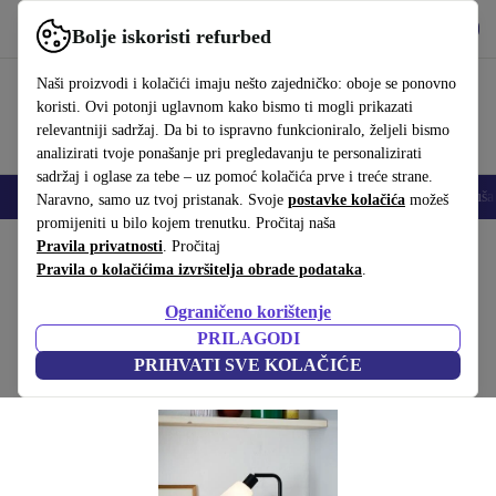
Preuzmi aplikaciju
Preuzmi
Bolje iskoristi refurbed
Koristi refurbed brzo i jednostavno
Naši proizvodi i kolačići imaju nešto zajedničko: oboje se ponovno
koristi. Ovi potonji uglavnom kako bismo ti mogli prikazati
relevantniji sadržaj. Da bi to ispravno funkcioniralo, željeli bismo
analizirati tvoje ponašanje pri pregledavanju te personalizirati
sadržaj i oglase za tebe – uz pomoć kolačića prve i treće strane.
Mobiteli
Prijenosna računala
Tableti
Pametni satovi
Dodaci
Sluša
Naravno, samo uz tvoj pristanak. Svoje
postavke kolačića
možeš
promijeniti u bilo kojem trenutku. Pročitaj naša
Početna stranica
Pravila privatnosti
Proizvodi
. Pročitaj
Kućanstvo
Namještaj
Pravila o kolačićima izvršitelja obrade podataka
.
Molli stolna lampa crn
Ograničeno korištenje
Crna
PRILAGODI
PRIHVATI SVE KOLAČIĆE
(Prikupljanje recenzija)