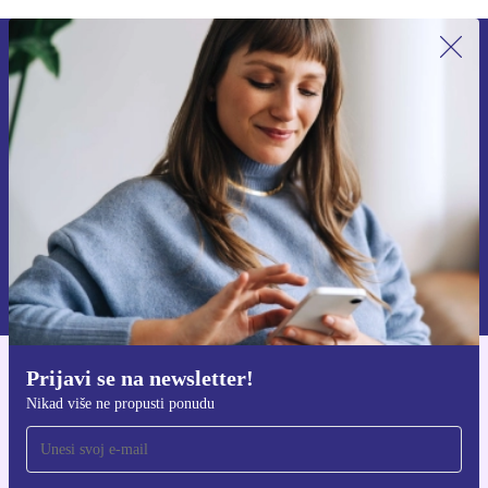
Prijavi se na newsletter!
Nikad više ne propusti ponudu.
Zatraži kupon
Informacije o korištenju osobnih podataka možeš pronaći u našim
Pravilima privatnosti
.
Prijavi se na newsletter!
Preuzmi refurbed aplikaciju
Nikad više ne propusti ponudu
Za iOS i Android