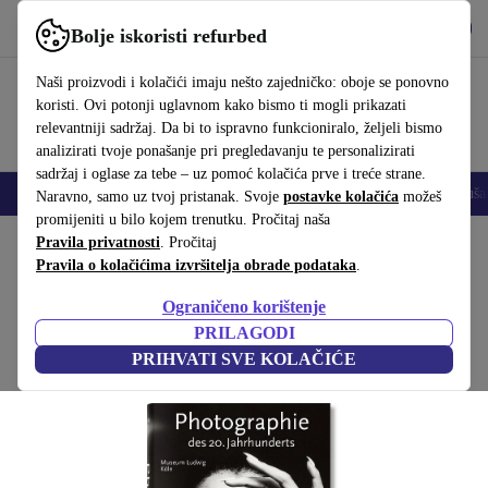
Preuzmi aplikaciju
Preuzmi
Bolje iskoristi refurbed
Koristi refurbed brzo i jednostavno
Naši proizvodi i kolačići imaju nešto zajedničko: oboje se ponovno
koristi. Ovi potonji uglavnom kako bismo ti mogli prikazati
relevantniji sadržaj. Da bi to ispravno funkcioniralo, željeli bismo
analizirati tvoje ponašanje pri pregledavanju te personalizirati
sadržaj i oglase za tebe – uz pomoć kolačića prve i treće strane.
Mobiteli
Prijenosna računala
Tableti
Pametni satovi
Dodaci
Sluša
Naravno, samo uz tvoj pristanak. Svoje
postavke kolačića
možeš
promijeniti u bilo kojem trenutku. Pročitaj naša
Početna stranica
Pravila privatnosti
Proizvodi
. Pročitaj
Kućanstvo
Namještaj
Pravila o kolačićima izvršitelja obrade podataka
.
Photographie des 20. Jahrhunderts
Ograničeno korištenje
Bijela
PRILAGODI
PRIHVATI SVE KOLAČIĆE
(Prikupljanje recenzija)