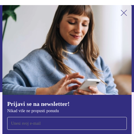
Prijavi se na newsletter!
Nikad više ne propusti ponudu.
Zatraži kupon
Informacije o korištenju osobnih podataka možeš pronaći u našim
Pravilima privatnosti
.
Prijavi se na newsletter!
Preuzmi refurbed aplikaciju
Nikad više ne propusti ponudu
Za iOS i Android