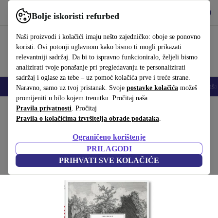
Preuzmi aplikaciju
Preuzmi
Bolje iskoristi refurbed
Koristi refurbed brzo i jednostavno
Naši proizvodi i kolačići imaju nešto zajedničko: oboje se ponovno
koristi. Ovi potonji uglavnom kako bismo ti mogli prikazati
relevantniji sadržaj. Da bi to ispravno funkcioniralo, željeli bismo
analizirati tvoje ponašanje pri pregledavanju te personalizirati
sadržaj i oglase za tebe – uz pomoć kolačića prve i treće strane.
Mobiteli
Prijenosna računala
Tableti
Pametni satovi
Dodaci
Sluša
Naravno, samo uz tvoj pristanak. Svoje
postavke kolačića
možeš
promijeniti u bilo kojem trenutku. Pročitaj naša
Početna stranica
Pravila privatnosti
Proizvodi
. Pročitaj
Kućanstvo
Namještaj
Pravila o kolačićima izvršitelja obrade podataka
.
Piranesi. The Complete Etchings
Ograničeno korištenje
Bijela
PRILAGODI
PRIHVATI SVE KOLAČIĆE
(Prikupljanje recenzija)