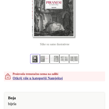
Slike su samo ilustrativne
Proizvoda trenutačno nema na zalihi
Otkrij više u kategoriji Namještaj
Boja
bijela