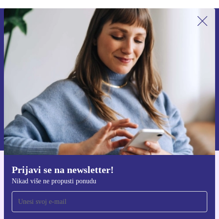
Prijavi se na newsletter!
Nikad više ne propusti ponudu.
Zatraži kupon
Informacije o korištenju osobnih podataka možeš pronaći u našim
Pravilima privatnosti
.
Prijavi se na newsletter!
Preuzmi refurbed aplikaciju
Nikad više ne propusti ponudu
Za iOS i Android