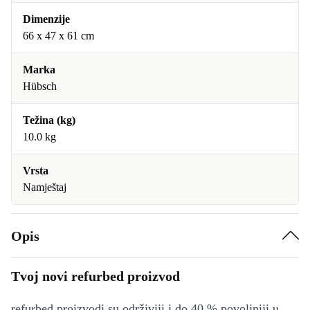
Dimenzije
66 x 47 x 61 cm
Marka
Hübsch
Težina (kg)
10.0 kg
Vrsta
Namještaj
Opis
Tvoj novi refurbed proizvod
refurbed proizvodi su održiviji i do 40 % povoljniji u