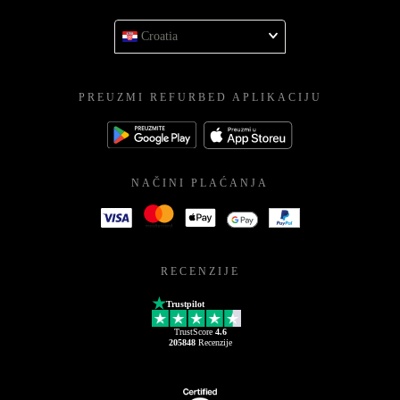
Croatia
PREUZMI REFURBED APLIKACIJU
NAČINI PLAĆANJA
RECENZIJE
Trustpilot
TrustScore
4.6
205848
Recenzije