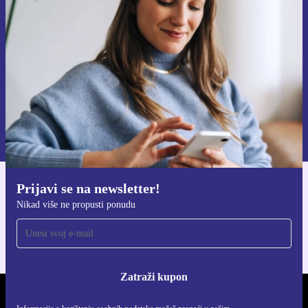
Nikad više ne propusti ponudu.
Zatraži kupon
Informacije o korištenju osobnih podataka možeš pronaći u našim
Pravilima privatnosti
.
Prijavi se na newsletter!
Preuzmi refurbed aplikaciju
Nikad više ne propusti ponudu
Za iOS i Android
Zatraži kupon
REFURBED HRVATSKA - RETHINK NEW.