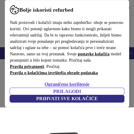
Preuzmi aplikaciju
Preuzmi
Bolje iskoristi refurbed
Koristi refurbed brzo i jednostavno
Naši proizvodi i kolačići imaju nešto zajedničko: oboje se ponovno
koristi. Ovi potonji uglavnom kako bismo ti mogli prikazati
relevantniji sadržaj. Da bi to ispravno funkcioniralo, željeli bismo
analizirati tvoje ponašanje pri pregledavanju te personalizirati
sadržaj i oglase za tebe – uz pomoć kolačića prve i treće strane.
Mobiteli
Prijenosna računala
Tableti
Pametni satovi
Dodaci
Sluša
Naravno, samo uz tvoj pristanak. Svoje
postavke kolačića
možeš
promijeniti u bilo kojem trenutku. Pročitaj naša
Početna stranica
Pravila privatnosti
Proizvodi
. Pročitaj
Kućanstvo
Namještaj
Pravila o kolačićima izvršitelja obrade podataka
.
Push poslužni kolicima crn
Ograničeno korištenje
Crna
PRILAGODI
PRIHVATI SVE KOLAČIĆE
(Prikupljanje recenzija)