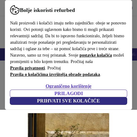
Preuzmi aplikaciju
Preuzmi
Bolje iskoristi refurbed
Koristi refurbed brzo i jednostavno
Naši proizvodi i kolačići imaju nešto zajedničko: oboje se ponovno
koristi. Ovi potonji uglavnom kako bismo ti mogli prikazati
relevantniji sadržaj. Da bi to ispravno funkcioniralo, željeli bismo
analizirati tvoje ponašanje pri pregledavanju te personalizirati
sadržaj i oglase za tebe – uz pomoć kolačića prve i treće strane.
Mobiteli
Prijenosna računala
Tableti
Pametni satovi
Dodaci
Sluša
Naravno, samo uz tvoj pristanak. Svoje
postavke kolačića
možeš
promijeniti u bilo kojem trenutku. Pročitaj naša
Početna stranica
Pravila privatnosti
Proizvodi
. Pročitaj
Kućanstvo
Namještaj
Pravila o kolačićima izvršitelja obrade podataka
.
Rely ATD5 vanjski stol crn
Ograničeno korištenje
Crna
PRILAGODI
PRIHVATI SVE KOLAČIĆE
(Prikupljanje recenzija)