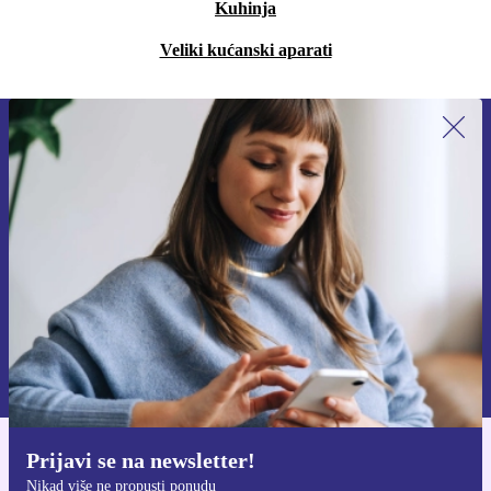
Kuhinja
Veliki kućanski aparati
Prijavi se na newsletter!
Nikad više ne propusti ponudu.
Zatraži kupon
Informacije o korištenju osobnih podataka možeš pronaći u našim
Pravilima privatnosti
.
Prijavi se na newsletter!
Preuzmi refurbed aplikaciju
Nikad više ne propusti ponudu
Za iOS i Android