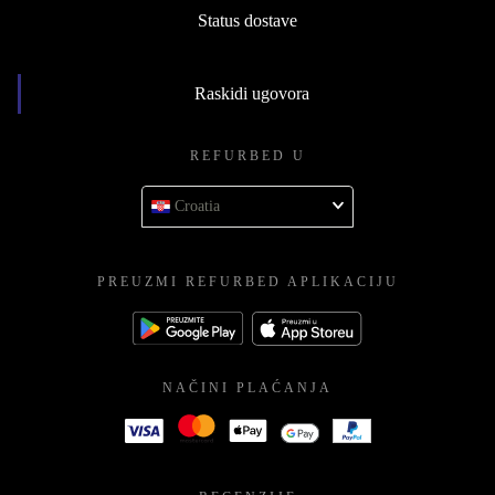
Status dostave
Raskidi ugovora
REFURBED U
Croatia
PREUZMI REFURBED APLIKACIJU
NAČINI PLAĆANJA