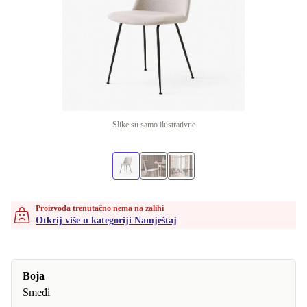
Slike su samo ilustrativne
Proizvoda trenutačno nema na zalihi
Otkrij više u kategoriji Namještaj
Boja
Smeđi