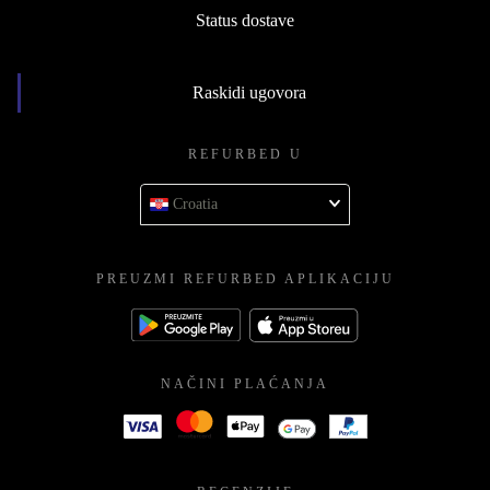
Status dostave
Raskidi ugovora
REFURBED U
Croatia
PREUZMI REFURBED APLIKACIJU
NAČINI PLAĆANJA