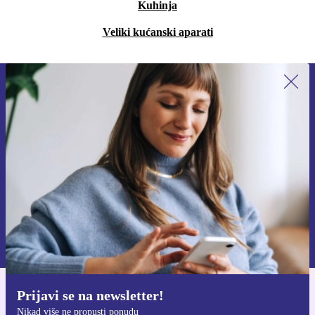
Kuhinja
Veliki kućanski aparati
Prijavi se na newsletter!
Nikad više ne propusti ponudu.
Zatraži kupon
Informacije o korištenju osobnih podataka možeš pronaći u našim
Pravilima privatnosti
.
Prijavi se na newsletter!
Preuzmi refurbed aplikaciju
Nikad više ne propusti ponudu
Za iOS i Android