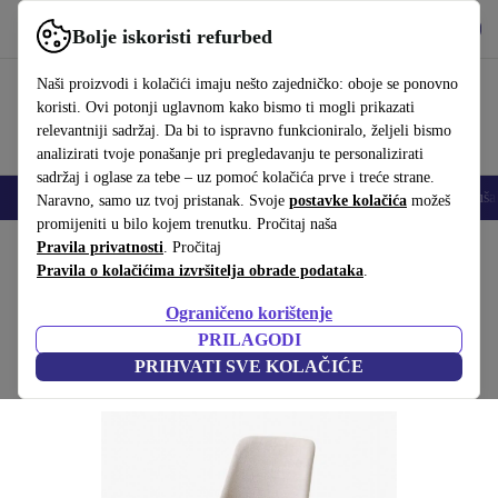
Preuzmi aplikaciju
Preuzmi
Bolje iskoristi refurbed
Koristi refurbed brzo i jednostavno
Naši proizvodi i kolačići imaju nešto zajedničko: oboje se ponovno
koristi. Ovi potonji uglavnom kako bismo ti mogli prikazati
relevantniji sadržaj. Da bi to ispravno funkcioniralo, željeli bismo
analizirati tvoje ponašanje pri pregledavanju te personalizirati
sadržaj i oglase za tebe – uz pomoć kolačića prve i treće strane.
Mobiteli
Prijenosna računala
Tableti
Pametni satovi
Dodaci
Sluša
Naravno, samo uz tvoj pristanak. Svoje
postavke kolačića
možeš
promijeniti u bilo kojem trenutku. Pročitaj naša
Početna stranica
Pravila privatnosti
Proizvodi
. Pročitaj
Kućanstvo
Namještaj
Pravila o kolačićima izvršitelja obrade podataka
.
Rely HW 8 stolica potpuno tapeciran bež
Ograničeno korištenje
Smeđa
PRILAGODI
PRIHVATI SVE KOLAČIĆE
(Prikupljanje recenzija)