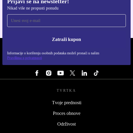
Prijavi se na newsletter!
Preuzmi refurbed aplikaciju
Nikad više ne propusti ponudu
Za iOS i Android
Zatraži kupon
REFURBED HRVATSKA - RETHINK NEW.
Informacije o korištenju osobnih podataka možeš pronaći u našim
Pravilima o privatnosti
PRATI NAS
TVRTKA
Tvoje prednosti
Proces obnove
Održivost