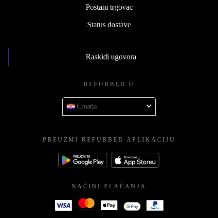
Postani trgovac
Status dostave
Raskidi ugovora
REFURBED U
Croatia
PREUZMI REFURBED APLIKACIJU
NAČINI PLAĆANJA