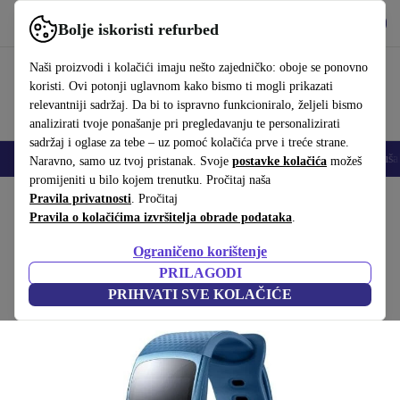
Preuzmi aplikaciju
Preuzmi
Bolje iskoristi refurbed
Koristi refurbed brzo i jednostavno
Naši proizvodi i kolačići imaju nešto zajedničko: oboje se ponovno
koristi. Ovi potonji uglavnom kako bismo ti mogli prikazati
relevantniji sadržaj. Da bi to ispravno funkcioniralo, željeli bismo
analizirati tvoje ponašanje pri pregledavanju te personalizirati
sadržaj i oglase za tebe – uz pomoć kolačića prve i treće strane.
Mobiteli
Prijenosna računala
Tableti
Pametni satovi
Dodaci
Sluša
Naravno, samo uz tvoj pristanak. Svoje
postavke kolačića
možeš
promijeniti u bilo kojem trenutku. Pročitaj naša
Početna stranica
Pravila privatnosti
Proizvodi
. Pročitaj
Pametni satovi
Pravila o kolačićima izvršitelja obrade podataka
.
Samsung Gear Fit 2 (2016)
Ograničeno korištenje
Mali | Plavi
PRILAGODI
PRIHVATI SVE KOLAČIĆE
(Prikupljanje recenzija)