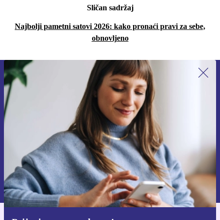
Sličan sadržaj
Najbolji pametni satovi 2026: kako pronaći pravi za sebe,
obnovljeno
Prijavi se na newsletter!
Nikad više ne propusti ponudu.
Zatraži kupon
Informacije o korištenju osobnih podataka možeš pronaći u našim
Pravilima privatnosti
.